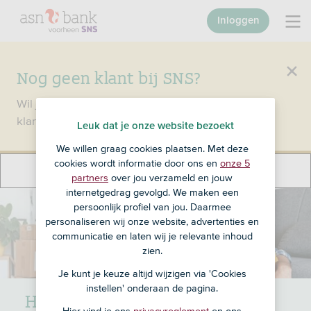
Inloggen
Nog geen klant bij SNS?
Wil je een product openen en ben je nog geen
klant bij SNS?
Ga dan naar ASN Bank
.
Leuk dat je onze website bezoekt
We willen graag cookies plaatsen. Met deze
cookies wordt informatie door ons en
onze 5
partners
over jou verzameld en jouw
internetgedrag gevolgd. We maken een
persoonlijk profiel van jou. Daarmee
personaliseren wij onze website, advertenties en
communicatie en laten wij je relevante inhoud
zien.
Je kunt je keuze altijd wijzigen via 'Cookies
instellen' onderaan de pagina.
Hypotheken