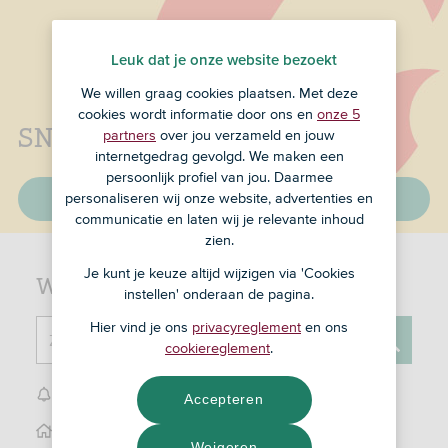
Leuk dat je onze website bezoekt
We willen graag cookies plaatsen. Met deze
cookies wordt informatie door ons en
onze 5
SNS is nu ASN Bank
partners
over jou verzameld en jouw
internetgedrag gevolgd. We maken een
persoonlijk profiel van jou. Daarmee
personaliseren wij onze website, advertenties en
Lees verder
communicatie en laten wij je relevante inhoud
zien.
Je kunt je keuze altijd wijzigen via 'Cookies
Waar kunnen we je mee helpen?
instellen' onderaan de pagina.
Hier vind je ons
privacyreglement
en ons
Zoek naar ...
cookiereglement
.
Zoeken
Klantenservice
Accepteren
Vind een ASN winkel
Weigeren