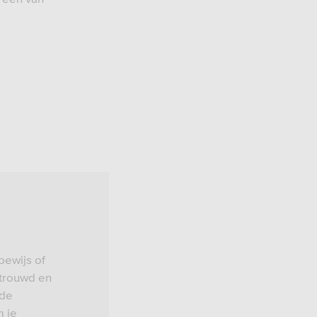
bewijs of
etrouwd en
 de
m je