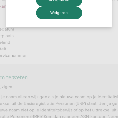
Accepteren
kantoren
. We helpen je graag.
Weigeren
edatum
eplaats
eland
teit
ervicenummer
om te weten
jzigen
je naam alleen wijzigen als je nieuwe naam op je identiteits
reksel uit de Basisregistratie Personen (BRP) staat. Ben je g
euwe naam niet op je identiteitsbewijs of op het uittreksel uit
tratie Personen (BRP)? Kom dan naar een ASN-kantoor. Nee