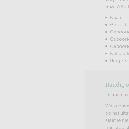
onze
ASN-
Naam
Geslacht
Geboort
Geboort
Geboort
Nationali
Burgers
Handig 
Je naam wi
We kunnen 
op het uitt
staat je ni
Basisregis