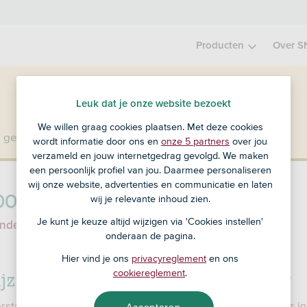
Producten
Over S
Leuk dat je onze website bezoekt
We willen graag cookies plaatsen. Met deze cookies
 geen klant bij SNS?
Ga dan naar ASN Bank
.
wordt informatie door ons en
onze 5 partners
over jou
verzameld en jouw internetgedrag gevolgd. We maken
een persoonlijk profiel van jou. Daarmee personaliseren
wij onze website, advertenties en communicatie en laten
oonlijke gegevens wijzigen
wij je relevante inhoud zien.
Je kunt je keuze altijd wijzigen via 'Cookies instellen'
 anders wijzigen
onderaan de pagina.
Hier vind je ons
privacyreglement
en ons
jzig ik mijn persoonlijke gegevens?
cookiereglement
.
erstaande persoonlijke gegevens wijzigen? Kom dan langs in