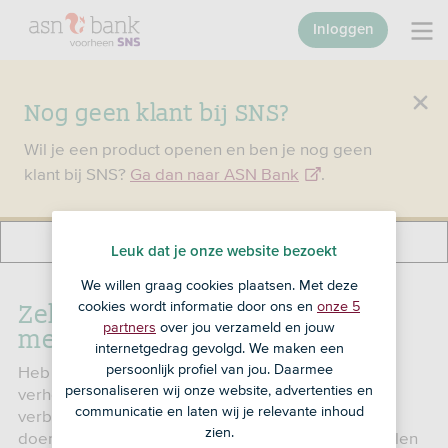
Inloggen
Nog geen klant bij SNS?
Wil je een product openen en ben je nog geen
klant bij SNS?
Ga dan naar ASN Bank
.
Leuk dat je onze website bezoekt
We willen graag cookies plaatsen. Met deze
Zelf je hypotheek verhogen of
cookies wordt informatie door ons en
onze 5
met een adviseur
partners
over jou verzameld en jouw
internetgedrag gevolgd. We maken een
persoonlijk profiel van jou. Daarmee
Heb je ruimte binnen je hypotheek en wil je die
personaliseren wij onze website, advertenties en
verhogen? Bijvoorbeeld omdat je je huis wil
communicatie en laten wij je relevante inhoud
verbouwen of verduurzamen. Dan kun je 2 dingen
zien.
doen: aankloppen bij een adviseur of het zelf regelen