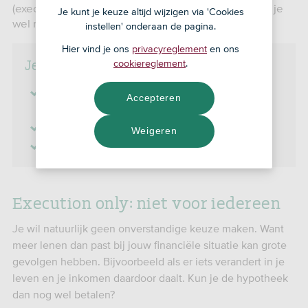
(execution only). Kies je voor dat laatste? Dan moet je
Je kunt je keuze altijd wijzigen via 'Cookies
wel met een paar dingen rekening houden.
instellen' onderaan de pagina.
Hier vind je ons
privacyreglement
en ons
Je kunt je hypotheek zelf verhogen …
cookiereglement
.
als je hypotheek voor een hoger bedrag
Accepteren
ingeschreven staat
of als je al hebt afgelost op je hypotheek.
Weigeren
je de kennis- en ervaringstoets hebt gehaald.
Execution only: niet voor iedereen
Je wil natuurlijk geen onverstandige keuze maken. Want
meer lenen dan past bij jouw financiële situatie kan grote
gevolgen hebben. Bijvoorbeeld als er iets verandert in je
leven en je inkomen daardoor daalt. Kun je de hypotheek
dan nog wel betalen?