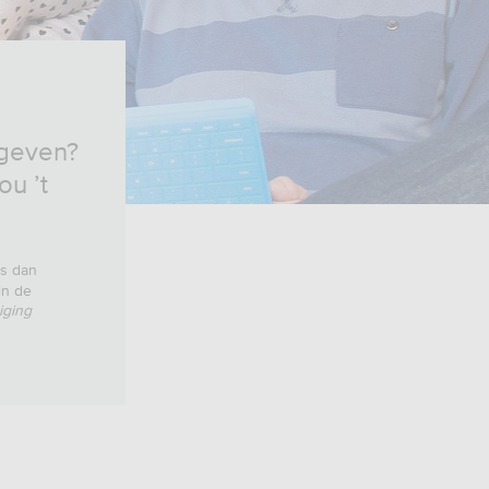
rgeven?
ou ’t
rs dan
 in de
iging