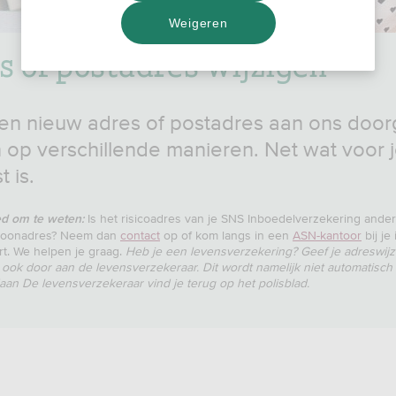
Weigeren
s of postadres wijzigen
een nieuw adres of postadres aan ons doo
 op verschillende manieren. Net wat voor j
 is.
Is het risicoadres van je SNS Inboedelverzekering ande
d om te weten:
woonadres? Neem dan
contact
op of kom langs in een
ASN-kantoor
bij je
rt. We helpen je graag.
Heb je een levensverzekering? Geef je adreswijz
 ook door aan de levensverzekeraar. Dit wordt namelijk niet automatisch
aan De levensverzekeraar vind je terug op het polisblad.