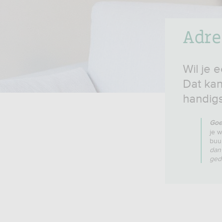
Adre
Wil je 
Dat kan
handigst
Goe
je 
buu
dan
ged