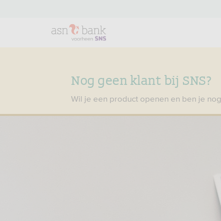
Nog geen klant bij SNS?
Wil je een product openen en ben je nog