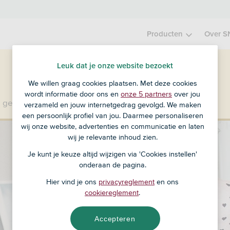
Producten
Over S
Leuk dat je onze website bezoekt
We willen graag cookies plaatsen. Met deze cookies
wordt informatie door ons en
onze 5 partners
over jou
 geen klant bij SNS?
Ga dan naar ASN Bank
.
verzameld en jouw internetgedrag gevolgd. We maken
een persoonlijk profiel van jou. Daarmee personaliseren
wij onze website, advertenties en communicatie en laten
wij je relevante inhoud zien.
Je kunt je keuze altijd wijzigen via 'Cookies instellen'
onderaan de pagina.
Hier vind je ons
privacyreglement
en ons
cookiereglement
.
Accepteren