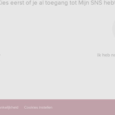
Kies eerst of je al toegang tot Mijn SNS hebt
I
h
n
g
M
S
Ik heb n
nkelijkheid
Cookies instellen