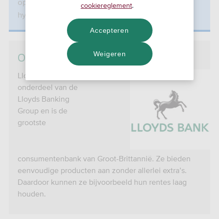
op deze pagina geldt alleen voor jou als je deze
cookiereglement
.
hypotheek voor 1 december hebt afgesloten.
Accepteren
Over Lloyds Bank
Weigeren
Lloyds Bank is
onderdeel van de
Lloyds Banking
Group en is de
grootste
consumentenbank van Groot-Brittannië. Ze bieden
eenvoudige producten aan zonder allerlei extra’s.
Daardoor kunnen ze bijvoorbeeld hun rentes laag
houden.