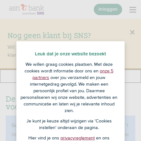
Inloggen
Nog geen klant bij SNS?
Wil je een product openen en ben je nog geen
Leuk dat je onze website bezoekt
klant bij SNS?
Ga dan naar ASN Bank
.
We willen graag cookies plaatsen. Met deze
cookies wordt informatie door ons en
onze 5
partners
over jou verzameld en jouw
internetgedrag gevolgd. We maken een
persoonlijk profiel van jou. Daarmee
De Lloyds Bank hypotheek: iets
personaliseren wij onze website, advertenties en
voor jou?
communicatie en laten wij je relevante inhoud
zien.
Je kunt je keuze altijd wijzigen via 'Cookies
Deze hypotheek kun je vanaf 1
Goed om te weten:
instellen' onderaan de pagina.
december 2023 niet meer afsluiten. De informatie
Hier vind je ons
privacyreglement
en ons