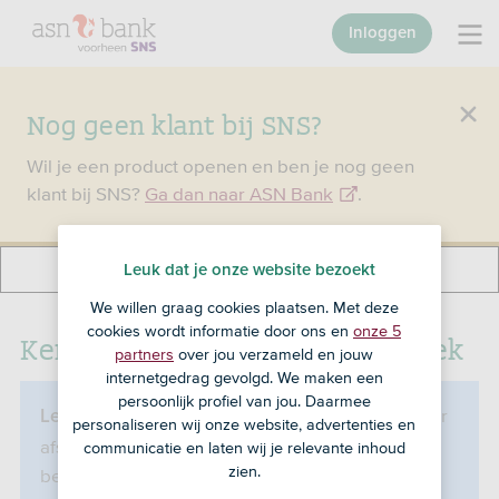
Inloggen
Nog geen klant bij SNS?
Wil je een product openen en ben je nog geen
klant bij SNS?
Ga dan naar ASN Bank
.
Leuk dat je onze website bezoekt
We willen graag cookies plaatsen. Met deze
cookies wordt informatie door ons en
onze 5
Kenmerken SNS Spaarhypotheek
partners
over jou verzameld en jouw
internetgedrag gevolgd. We maken een
persoonlijk profiel van jou. Daarmee
De SNS Spaarhypotheek kun je niet meer
Let op:
personaliseren wij onze website, advertenties en
afsluiten. De informatie op deze pagina is alleen
communicatie en laten wij je relevante inhoud
zien.
bedoeld om je te informeren als je deze