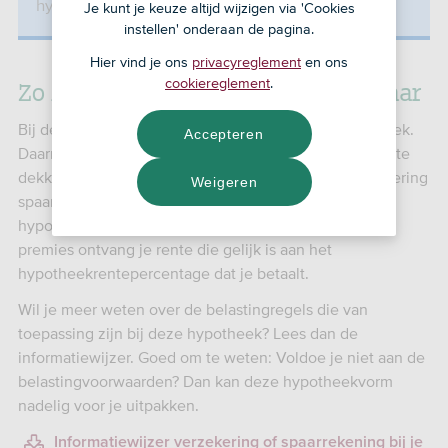
hypotheek hebt.
Je kunt je keuze altijd wijzigen via 'Cookies
instellen' onderaan de pagina.
Hier vind je ons
privacyreglement
en ons
Zo zit SNS Spaarhypotheek in elkaar
cookiereglement
.
Bij de spaarhypotheek betaal je rente over je hypotheek.
Accepteren
Daarnaast betaal je premie om het overlijdensrisico af te
dekken, mocht dat nodig zijn. Met deze levensverzekering
Weigeren
spaar je ook om aan het einde van de looptijd de
hypotheekschuld af te lossen. Over de inleg van deze
premies ontvang je rente die gelijk is aan het
hypotheekrentepercentage dat je betaalt.
Wil je meer weten over de belastingregels die van
toepassing zijn bij deze hypotheek? Lees dan de
informatiewijzer. Goed om te weten: Voldoe je niet aan de
belastingvoorwaarden? Dan kan deze hypotheekvorm
nadelig voor je uitpakken.
Informatiewijzer verzekering of spaarrekening bij je