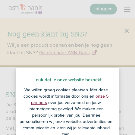
Inloggen
Nog geen klant bij SNS?
Wil je een product openen en ben je nog geen
klant bij SNS?
Ga dan naar ASN Bank
.
Leuk dat je onze website bezoekt
We willen graag cookies plaatsen. Met deze
SNS Depothypotheek
cookies wordt informatie door ons en
onze 5
partners
over jou verzameld en jouw
De SNS Depothypotheek is een combinatie van 2
internetgedrag gevolgd. We maken een
producten: een SNS Spaarhypotheek (met of zonder
persoonlijk profiel van jou. Daarmee
beleggen) en het Premiedepot.
personaliseren wij onze website, advertenties en
Met je spaarhypotheek spaar en/of beleg je met een
communicatie en laten wij je relevante inhoud
levensverzekering het geleende bedrag bij elkaar om
zien.