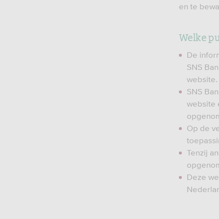
en te bewa
Welke pu
De infor
SNS Bank
website.
SNS Bank
website 
opgenom
Op de ve
toepassi
Tenzij a
opgenome
Deze web
Nederlan