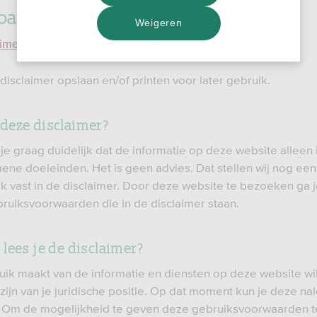
ad de disclaimer
Weigeren
aimer SNS Bank (pdf)
79,23 KB
disclaimer opslaan en/of printen voor later gebruik.
eze disclaimer?
e graag duidelijk dat de informatie op deze website alleen
ene doeleinden. Het is geen advies. Dat stellen wij nog een
jk vast in de disclaimer. Door deze website te bezoeken ga 
ruiksvoorwaarden die in de disclaimer staan.
lees je de disclaimer?
ruik maakt van de informatie en diensten op deze website wi
zijn van je juridische positie. Op dat moment kun je deze na
. Om de mogelijkheid te geven deze gebruiksvoorwaarden t