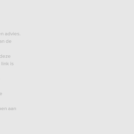
n advies.
van de
 deze
link is
n
de
pen aan