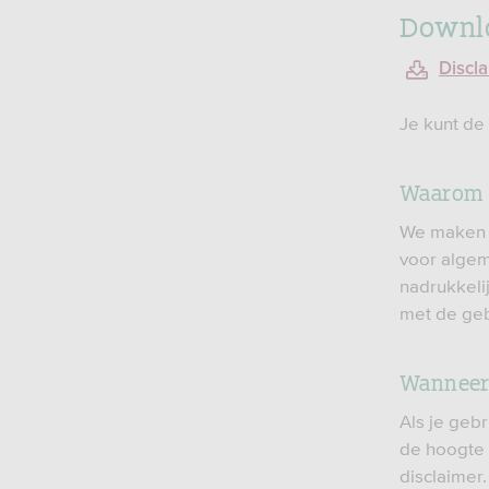
Downlo
Discl
Je kunt de 
Waarom d
We maken j
voor algem
nadrukkeli
met de geb
Wanneer 
Als je geb
de hoogte 
disclaimer