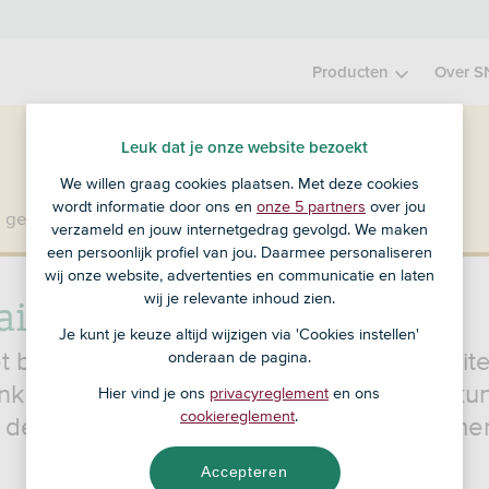
Producten
Over S
Leuk dat je onze website bezoekt
We willen graag cookies plaatsen. Met deze cookies
wordt informatie door ons en
onze 5 partners
over jou
 geen klant bij SNS?
Ga dan naar ASN Bank
.
verzameld en jouw internetgedrag gevolgd. We maken
een persoonlijk profiel van jou. Daarmee personaliseren
wij onze website, advertenties en communicatie en laten
laimer
wij je relevante inhoud zien.
Je kunt je keuze altijd wijzigen via 'Cookies instellen'
t bezoek aan en gebruik van deze websit
onderaan de pagina.
k gelden gebruiksvoorwaarden. Deze kun
Hier vind je ons
privacyreglement
en ons
cookiereglement
.
n de disclaimer in onderstaand pdf-documen
Accepteren