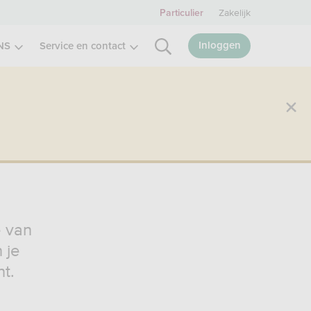
Zakelijk
Particulier
Inloggen
NS
Service en contact
e van
 je
t.