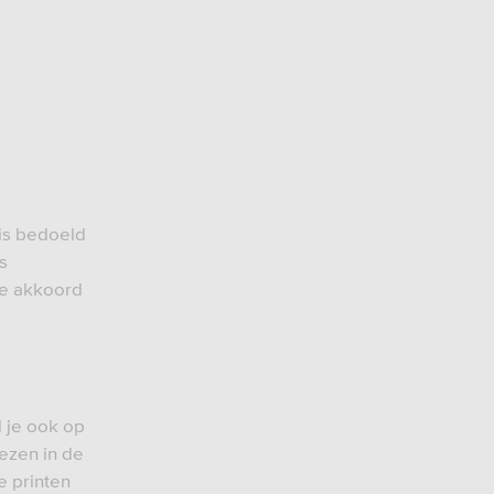
 is bedoeld
s
je akkoord
l je ook op
lezen in de
e printen