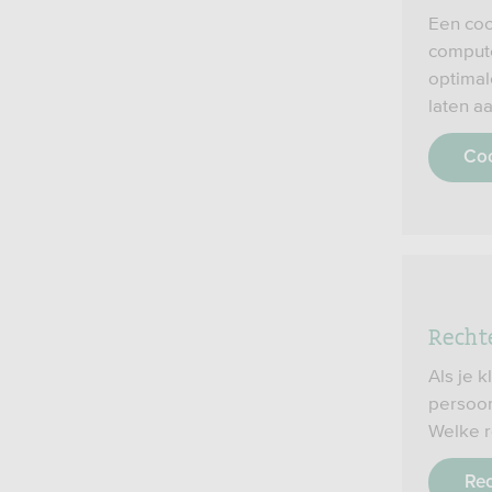
Een coo
compute
optimal
laten a
Co
Recht
Als je 
persoon
Welke r
Re