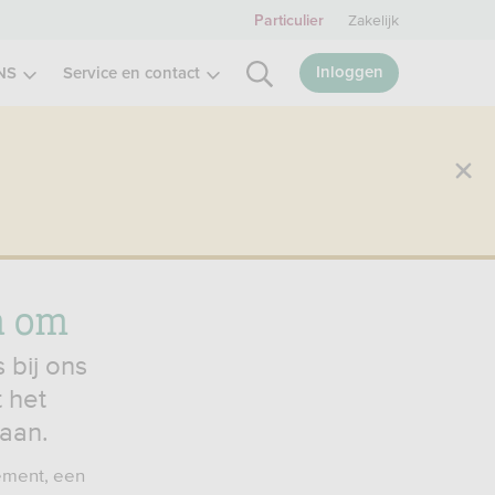
Zakelijk
Particulier
Inloggen
NS
Service en contact
a om
 bij ons
 het
aan.
lement, een