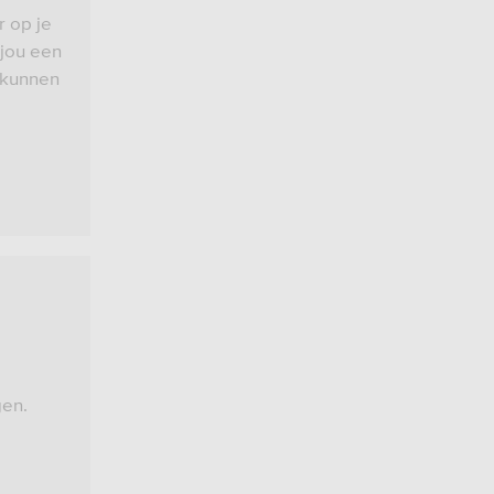
r op je
 jou een
 kunnen
gen.