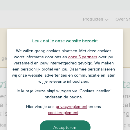
Producten
Over S
Leuk dat je onze website bezoekt
We willen graag cookies plaatsen. Met deze cookies
wordt informatie door ons en
onze 5 partners
over jou
 geen klant bij SNS?
Ga dan naar ASN Bank
.
verzameld en jouw internetgedrag gevolgd. We maken
een persoonlijk profiel van jou. Daarmee personaliseren
wij onze website, advertenties en communicatie en laten
visie: zo gaan we met je dat
wij je relevante inhoud zien.
Je kunt je keuze altijd wijzigen via 'Cookies instellen'
 erop vertrouwen dat je persoonsgegevens
onderaan de pagina.
e handen zijn. We vinden het belangrijk dat
Hier vind je ons
privacyreglement
en ons
jk is hoe we met je persoonsgegevens omg
cookiereglement
.
taande blokjes vind je meer informatie over het Privacyreg
Accepteren