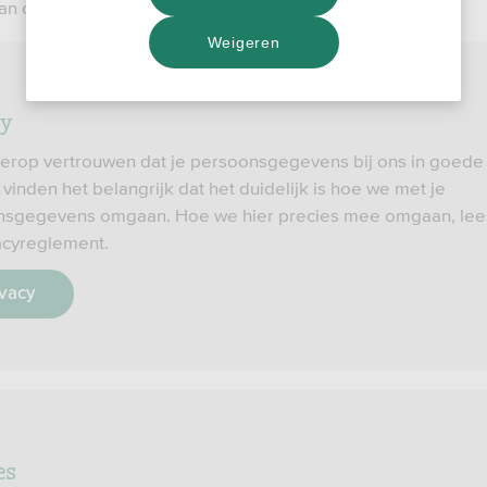
an cookies en je privacy rechten.
Weigeren
cy
 erop vertrouwen dat je persoonsgegevens bij ons in goed
 vinden het belangrijk dat het duidelijk is hoe we met je
sgegevens omgaan. Hoe we hier precies mee omgaan, lees
vacyreglement.
ivacy
es