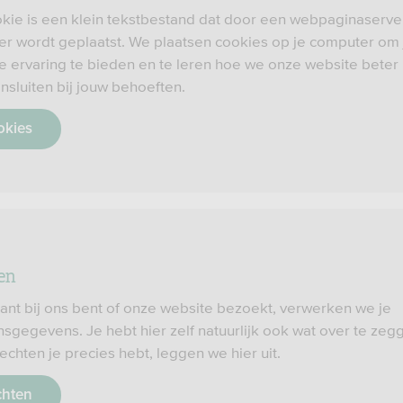
kie is een klein tekstbestand dat door een webpaginaserve
r wordt geplaatst. We plaatsen cookies op je computer om
e ervaring te bieden en te leren hoe we onze website beter
ansluiten bij jouw behoeften.
okies
en
klant bij ons bent of onze website bezoekt, verwerken we je
sgegevens. Je hebt hier zelf natuurlijk ook wat over te zeg
echten je precies hebt, leggen we hier uit.
chten