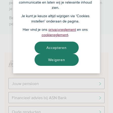
communicatie en laten wij je relevante inhoud
pensioenproduct bij (of via) SNS afgesloten? Dan kun
zien.
je veel dingen via deze pagina regelen en vinden.
Je kunt je keuze altijd wijzigen via 'Cookies
Ben je nog
geen
klant bij SNS en wil je een
instellen' onderaan de pagina.
pensioenproduct openen? Ga dan naar
ASN Bank
.
Hier vind je ons
privacyreglement
en ons
cookiereglement
.
Accepteren
Weigeren
Informatie over:
Jouw pensioen
Financieel advies bij ASN Bank
Oude producten