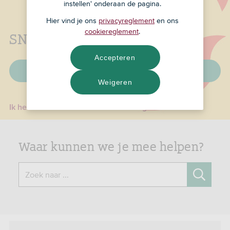
instellen' onderaan de pagina.
Hier vind je ons
privacyreglement
en ons
cookiereglement
.
SNS is nu ASN Bank
Accepteren
Veelgestelde vragen
Weigeren
Ik heb een e-mail over een ID-check gehad
Waar kunnen we je mee helpen?
Zoek naar ...
Zoeken