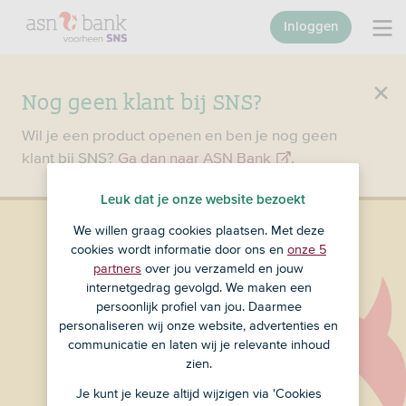
Inloggen
Nog geen klant bij SNS?
Wil je een product openen en ben je nog geen
klant bij SNS?
Ga dan naar ASN Bank
.
Leuk dat je onze website bezoekt
We willen graag cookies plaatsen. Met deze
cookies wordt informatie door ons en
onze 5
partners
over jou verzameld en jouw
internetgedrag gevolgd. We maken een
persoonlijk profiel van jou. Daarmee
personaliseren wij onze website, advertenties en
communicatie en laten wij je relevante inhoud
zien.
Je kunt je keuze altijd wijzigen via 'Cookies