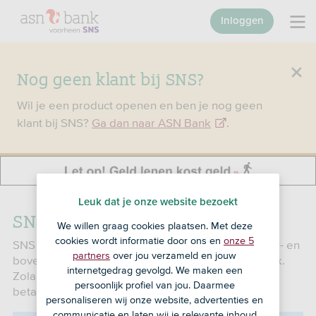
Inloggen
Nog geen klant bij SNS?
Wil je een product openen en ben je nog geen
klant bij SNS?
Ga dan naar ASN Bank
.
Leuk dat je onze website bezoekt
SNS Stabielrente
We willen graag cookies plaatsen. Met deze
cookies wordt informatie door ons en
onze 5
SNS Stabielrente is een soort rente met een onder- en
partners
over jou verzameld en jouw
bovengrens voor de hele looptijd van je hypotheek.
internetgedrag gevolgd. We maken een
Zolang de actuele rente binnen deze grenzen zit,
persoonlijk profiel van jou. Daarmee
betaal je de afgesproken rente.
personaliseren wij onze website, advertenties en
communicatie en laten wij je relevante inhoud