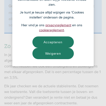
zien.
Je kunt SNS Stabielrente niet
Goed om te weten:
meer afsluiten. De informatie op deze pagina is
Je kunt je keuze altijd wijzigen via 'Cookies
instellen' onderaan de pagina.
alleen bedoeld om je te informeren als je deze
soort rente hebt.
Hier vind je ons
privacyreglement
en ons
cookiereglement
.
Accepteren
Zo zit SNS Stabielrente in elkaar
Weigeren
In je hypotheekcontract heb je een rente met ons
afgesproken. Dat noemen we je contractrente. In je
contract hebben we ook een ondergrens en bovengrens
met elkaar afgesproken. Dat is een percentage tussen de 1
en 3,5%.
Elk jaar checken we de actuele stabielrente. Dat noemen
we toetsrente. Valt die toetsrente tussen je boven- en
ondergrens? Dan verandert je rente niet en betaal je dus
weer een jaar de afgesproken contractrente.