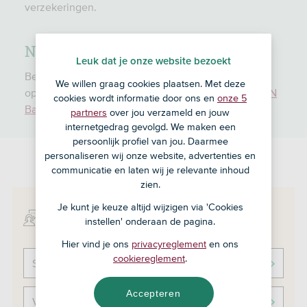
verzekeringen.
Nog geen klant van SNS?
Leuk dat je onze website bezoekt
Ben je nog geen klant bij SNS en wil je een product
We willen graag cookies plaatsen. Met deze
openen? Dat kan niet meer bij SNS. Ga dan naar
ASN
cookies wordt informatie door ons en
onze 5
Bank
.
partners
over jou verzameld en jouw
internetgedrag gevolgd. We maken een
persoonlijk profiel van jou. Daarmee
personaliseren wij onze website, advertenties en
communicatie en laten wij je relevante inhoud
zien.
Meer informatie over:
Je kunt je keuze altijd wijzigen via 'Cookies
instellen' onderaan de pagina.
Hier vind je ons
privacyreglement
en ons
cookiereglement
.
Schade melden
Accepteren
Verzekering opzeggen