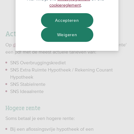
cookiereglement
.
Deze laatste 4
Goed om te weten:
producten/rentevormen kun je niet meer afsluiten.
Accepteren
Actuele rentetarieven
Weigeren
Op
deze pagina
vind je onder 'Rentearchief overige rente'
een pdf met de meest actuele tarieven van:
SNS Overbruggingskrediet
SNS Extra Ruimte Hypotheek / Rekening Courant
Hypotheek
SNS Stabielrente
SNS Ideaalrente
Hogere rente
Soms betaal je een hogere rente:
Bij een aflossingsvrije hypotheek of een