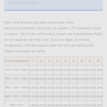
hypotheek hebt.
Hier vind je onze actuele rentes van onze
verhuurhypotheek. Goed om te weten: LTV betekent ‘loan
to value’. Het is de verhouding tussen de hypotheekschuld
en de waarde van het huis. Dus hoe lager je schuld
vergeleken met de waarde van het huis (in verhuurde
staat), hoe lager je rente.
Verhuurhypotheek
1
2
3
4
5
6
10
12
15
4,40%
4,23%
4,05%
4,05%
4,05%
4,09%
4,25%
4,35%
4,45%
0% < LTV <= 55%
4,80%
4,63%
4,45%
4,45%
4,45%
4,49%
4,65%
4,75%
4,85%
55% < LTV <= 70%
4,95%
4,78%
4,60%
4,60%
4,60%
4,64%
4,80%
4,90%
5,00%
70% < LTV <= 80%
5,25%
5,08%
4,90%
4,90%
4,90%
4,94%
5,10%
5,20%
5,30%
80% < LTV <= 90%
6,90%
6,73%
6,55%
6,55%
6,55%
6,59%
6,75%
6,85%
6,95%
90% < LTV