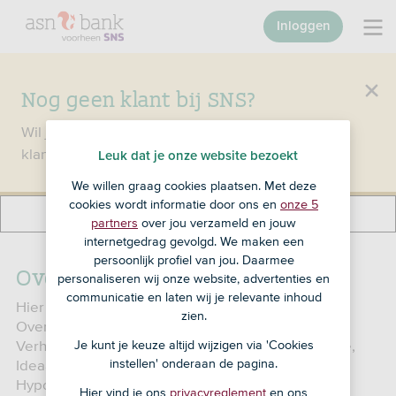
Inloggen
Nog geen klant bij SNS?
Wil je een product openen en ben je nog geen
klant bij SNS?
Ga dan naar ASN Bank
.
Leuk dat je onze website bezoekt
We willen graag cookies plaatsen. Met deze
cookies wordt informatie door ons en
onze 5
partners
over jou verzameld en jouw
internetgedrag gevolgd. We maken een
persoonlijk profiel van jou. Daarmee
Overige rentetarieven
personaliseren wij onze website, advertenties en
communicatie en laten wij je relevante inhoud
Hier vind je de actuele rentetarieven voor het SNS
zien.
Overbruggingskrediet en voor de SNS
Verhuurhypotheek. En de rentes voor: Stabielrente,
Je kunt je keuze altijd wijzigen via 'Cookies
instellen' onderaan de pagina.
Ideaalrente, Plafondrente en SNS Extra Ruimte
Hypotheek/Rekening Courant Hypotheek.
Hier vind je ons
privacyreglement
en ons