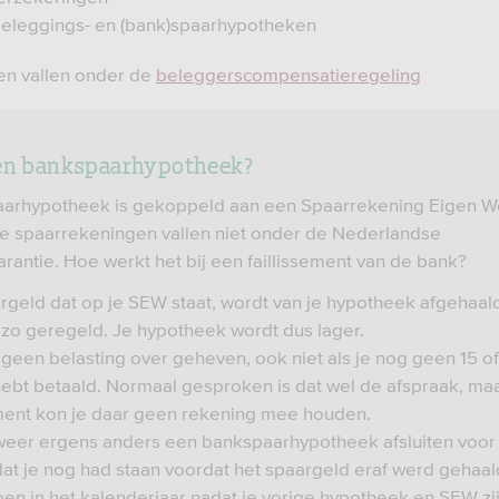
beleggings- en (bank)spaarhypotheken
en vallen onder de
beleggerscompensatieregeling
een bankspaarhypotheek?
aarhypotheek is gekoppeld aan een Spaarrekening Eigen W
e spaarrekeningen vallen niet onder de Nederlandse
rantie. Hoe werkt het bij een faillissement van de bank?
rgeld dat op je SEW staat, wordt van je hypotheek afgehaald
k zo geregeld. Je hypotheek wordt dus lager.
 geen belasting over geheven, ook niet als je nog geen 15 of
ebt betaald. Normaal gesproken is dat wel de afspraak, maa
ement kon je daar geen rekening mee houden.
eer ergens anders een bankspaarhypotheek afsluiten voor 
at je nog had staan voordat het spaargeld eraf werd gehaal
oen in het kalenderjaar nadat je vorige hypotheek en SEW zi