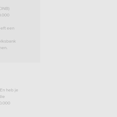
(DNB)
0.000
eft een
olksbank
men.
En heb je
die
00.000