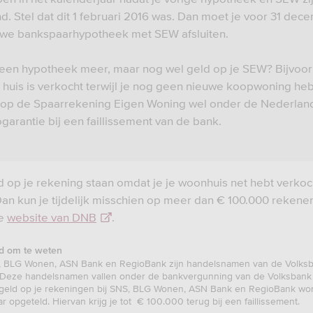
d. Stel dat dit 1 februari 2016 was. Dan moet je voor 31 dec
we bankspaarhypotheek met SEW afsluiten.
een hypotheek meer, maar nog wel geld op je SEW? Bijvoo
 huis is verkocht terwijl je nog geen nieuwe koopwoning heb
 op de Spaarrekening Eigen Woning wel onder de Nederlan
garantie bij een faillissement van de bank.
d op je rekening staan omdat je je woonhuis net hebt verkoc
an kun je tijdelijk misschien op meer dan € 100.000 rekene
de
website van DNB
.
d om te weten
 BLG Wonen, ASN Bank en RegioBank zijn handelsnamen van de Volks
 Deze handelsnamen vallen onder de bankvergunning van de Volksbank 
geld op je rekeningen bij SNS, BLG Wonen, ASN Bank en RegioBank word
ar opgeteld. Hiervan krijg je tot € 100.000 terug bij een faillissement.