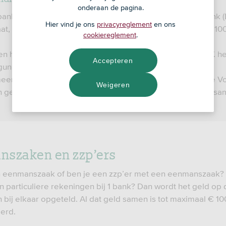
onderaan de pagina.
bank met een bankvergunning van de Nederlandsche Bank 
Hier vind je ons
privacyreglement
en ons
 gaat, krijgt elke rekeninghouder binnen 7 werkdagen tot € 10
cookiereglement
.
en handelsnaam van de Volksbank N.V. De Volksbank N.V. he
Accepteren
unning en valt onder de Nederlandse Depositogarantie.
eerdere rekeningen bij SNS of bij andere merken van de V
Weigeren
n geldt het maximum van € 100.000 voor alle rekeningen sa
szaken en zzp’ers
 eenmanszaak of ben je een zzp’er met een eenmanszaak? 
n particuliere rekeningen bij 1 bank? Dan wordt het geld op 
 bij elkaar opgeteld. Al dat geld samen is tot maximaal € 1
erd.