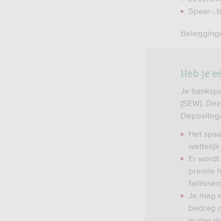
Spaar-, 
Belegging
Heb je 
Je banksp
(SEW). Dez
Depositoga
Het spaa
wettelij
Er wordt
premie h
failliss
Je mag w
bedrag d
je dan d