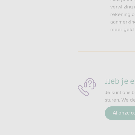
verwijzing
rekening o
aanmerking
meer geld 
Heb je 
Je kunt ons b
sturen. We d
Al onze c