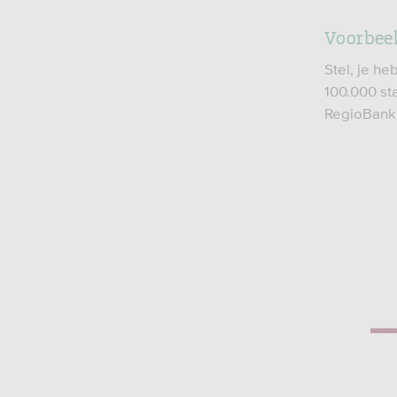
Voorbee
Stel, je he
100.000 sta
RegioBank 