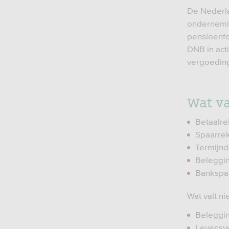
De Nederla
ondernemin
pensioenfo
DNB in act
vergoeding
Wat va
Betaalr
Spaarre
Termijnd
Beleggi
Bankspaa
Wat valt n
Beleggi
Levensv