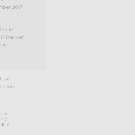
ember 2017
rbeeld
t? Dan valt
dse
ht of
n. Lees
bank
N.V.
t bij