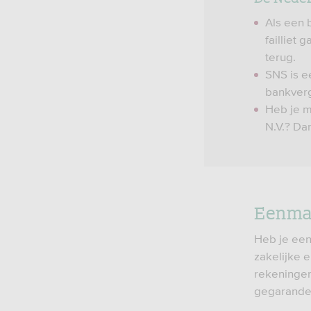
Als een 
failliet
terug.
SNS is e
bankverg
Heb je m
N.V.? Da
Eenman
Heb je een
zakelijke e
rekeningen
gegarande