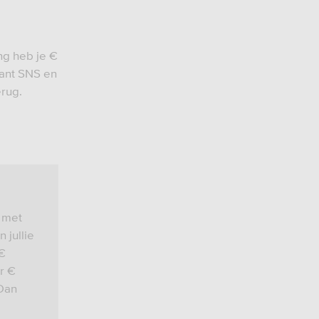
ing heb je €
want SNS en
terug.
 met
 jullie
 €
r €
Dan