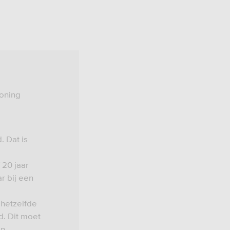
oning
. Dat is
 20 jaar
r bij een
hetzelfde
d. Dit moet
jn