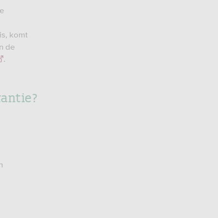
te
is, komt
an de
.
antie?
n