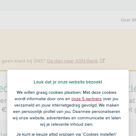
Over S
 geen klant bij SNS?
Ga dan naar ASN Bank
.
ederlandse Depositogaranti
Leuk dat je onze website bezoekt
We willen graag cookies plaatsen. Met deze cookies
wordt informatie door ons en
onze 5 partners
over jou
rlandse Depositogarantie garandeert dat 
verzameld en jouw internetgedrag gevolgd. We maken
 € 100.000 terugkrijgt als een bank failliet 
een persoonlijk profiel van jou. Daarmee personaliseren
wij onze website, advertenties en communicatie en laten
wij je relevante inhoud zien.
landse Depositogarantie en SNS
Je kunt je keuze altijd wijzigen via 'Cookies instellen'