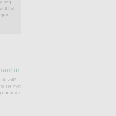
ie nog
ldt het
ngen
rantie
tie valt?
telsel’ met
ng onder de
n