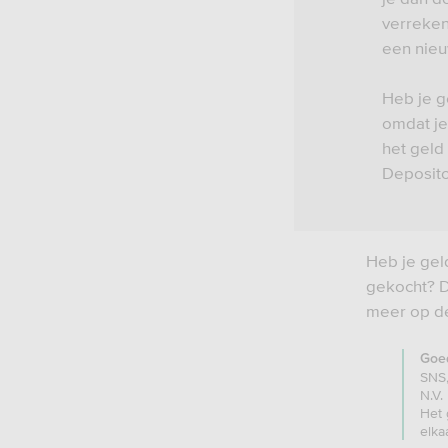
verreken
een nieu
Heb je g
omdat je
het geld
Deposito
Heb je gel
gekocht? D
meer op 
Goe
SNS,
N.V.
Het 
elka