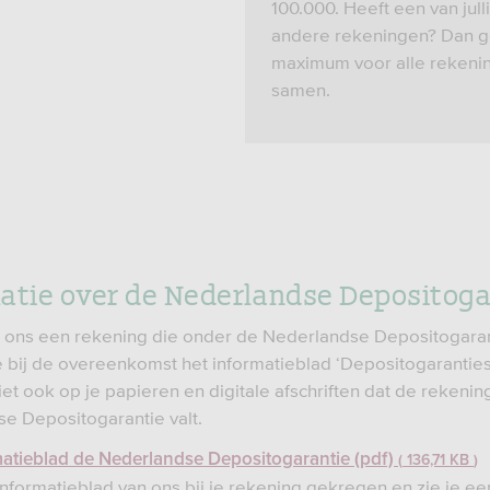
100.000. Heeft een van jull
andere rekeningen? Dan ge
maximum voor alle rekeni
samen.
atie over de Nederlandse Depositoga
j ons een rekening die onder de Nederlandse Depositogaran
je bij de overeenkomst het informatieblad ‘Depositogaranties
ziet ook op je papieren en digitale afschriften dat de rekeni
e Depositogarantie valt.
matieblad de Nederlandse Depositogarantie (pdf)
136,71 KB
informatieblad van ons bij je rekening gekregen en zie je ee