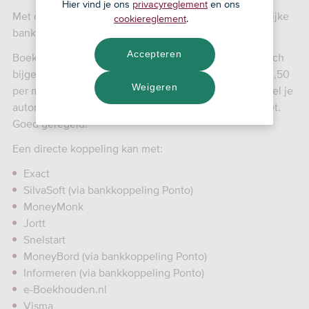
Hier vind je ons
privacyreglement
en ons
Met de SNS Boekhoudkoppeling koppel je jouw zakelijke
cookiereglement
.
bankrekening met je
Accepteren
Boekhoudpakket. Zo wordt de administratie automatisch
bijgewerkt en is-ie daardoor altijd up-to-date. Voor € 3,50
Weigeren
per maand per gekoppelde zakelijke bankrekening deel je
automatisch je banktransacties met je boekhoudpakket.
Goed geregeld!
Een directe koppeling kan met:
Exact
SilvaSoft (via bankkoppeling Ponto)
MoneyMonk
Jortt
Snelstart
MoneyBord (via bankkoppeling Ponto)
Informeren (via bankkoppeling Ponto)
e-Boekhouden.nl
Visma