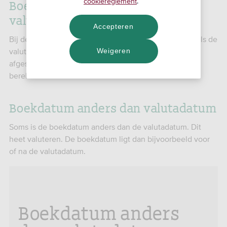
Boekdatum hetzelfde als
cookiereglement
.
valutadatum
Accepteren
Bij de meeste transacties is de boekdatum hetzelfde als de
valutadatum.. De dag waarop een bedrag bij- of
Weigeren
afgeschreven wordt, telt dus meteen mee bij het
berekenen van de rente.
Boekdatum anders dan valutadatum
Soms is de boekdatum anders dan de valutadatum. Dit
heet valuteren. De boekdatum ligt dan bijvoorbeeld voor
of na de valutadatum.
Boekdatum anders