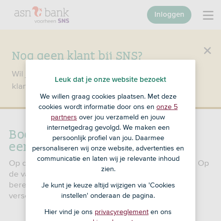
Inloggen
Nog geen klant bij SNS?
Wil je een product openen en ben je nog geen
Leuk dat je onze website bezoekt
klant bij SNS?
Ga dan naar ASN Bank
.
We willen graag cookies plaatsen. Met deze
cookies wordt informatie door ons en
onze 5
partners
over jou verzameld en jouw
internetgedrag gevolgd. We maken een
Boekdatum en valutadatum bij
persoonlijk profiel van jou. Daarmee
een zakelijke overboeking
personaliseren wij onze website, advertenties en
communicatie en laten wij je relevante inhoud
Op de boekdatum boeken we een bedrag bij of af. Op
zien.
de valutadatum tellen we het bedrag mee bij het
berekenen van de rente over je saldo. Soms
Je kunt je keuze altijd wijzigen via 'Cookies
verschillen die twee.
instellen' onderaan de pagina.
Hier vind je ons
privacyreglement
en ons