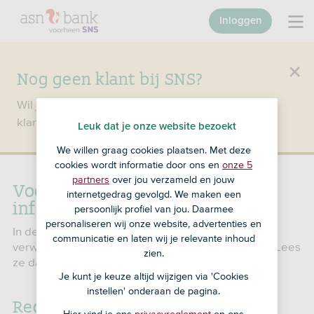
Inloggen
Nog geen klant bij SNS?
Wil je een product openen en ben je nog geen
klant bij SNS?
Ga dan naar ASN Bank
.
Leuk dat je onze website bezoekt
We willen graag cookies plaatsen. Met deze
cookies wordt informatie door ons en
onze 5
partners
over jou verzameld en jouw
Voorwaarden en andere
internetgedrag gevolgd. We maken een
informatie SNS Zakenrekening
persoonlijk profiel van jou. Daarmee
personaliseren wij onze website, advertenties en
In de voorwaarden staat wat je van ons kunt
communicatie en laten wij je relevante inhoud
verwachten. Maar ook wat wij van jou verwachten. Lees
zien.
ze daarom goed door.
Je kunt je keuze altijd wijzigen via 'Cookies
instellen' onderaan de pagina.
Reglement Zakenrekening
Hier vind je ons
privacyreglement
en ons