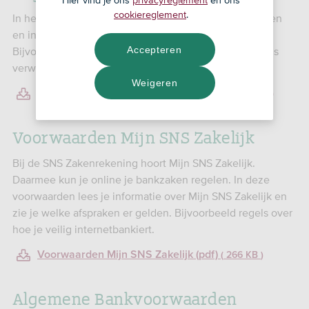
cookiereglement
.
In het ‘Reglement Zakenrekenrekening’ staan afspraken
en informatie die voor de SNS Zakenrekening gelden.
Accepteren
Bijvoorbeeld hoe lang het duurt voordat een betaling is
verwerkt. En hoe je veilig met je betaalpas omgaat.
Weigeren
Reglement SNS Zakenrekening (pdf)
346,01 KB
Voorwaarden Mijn SNS Zakelijk
Bij de SNS Zakenrekening hoort Mijn SNS Zakelijk.
Daarmee kun je online je bankzaken regelen. In deze
voorwaarden lees je informatie over Mijn SNS Zakelijk en
zie je welke afspraken er gelden. Bijvoorbeeld regels over
hoe je veilig internetbankiert.
Voorwaarden Mijn SNS Zakelijk (pdf)
266 KB
Algemene Bankvoorwaarden