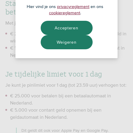
Standaard limiet van je zakelijke
Hier vind je ons
privacyreglement
en ons
betaalpas
cookiereglement
.
Met je pas kun je elke dag tot:
Accepteren
€ 2.500 betalen bij een betaalautomaat. Bijvoorbeeld in
winkels, restaurants en tankstations.
Weigeren
€ 1.000 contant geld opnemen bij een geldautomaat in
Nederland.
Je tijdelijke limiet voor 1 dag
Je kunt je pinlimiet voor 1 dag (tot 23.59 uur) verhogen tot:
€ 25.000 voor betalen bij een betaalautomaat in
Nederland.
€ 5.000 voor contant geld opnemen bij een
geldautomaat in Nederland.
Dit geldt dit ook voor Apple Pay en Google Pay.