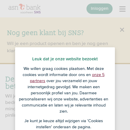
Inloggen
Nog geen klant bij SNS?
Wil je een product openen en ben je nog geen
klant bij SNS?
Ga dan naar ASN Bank
.
Leuk dat je onze website bezoekt
We willen graag cookies plaatsen. Met deze
cookies wordt informatie door ons en
onze 5
De pinlimiet van je zakelijke
partners
over jou verzameld en jouw
betaalpas wijzigen
internetgedrag gevolgd. We maken een
persoonlijk profiel van jou. Daarmee
Wil je tijdelijk meer geld opnemen of een groot
personaliseren wij onze website, advertenties en
bedrag in een winkel kunnen pinnen? Of wil je juist
communicatie en laten wij je relevante inhoud
minder geld opnemen of pinnen? Wijzig dan de
zien.
pinlimiet van je zakelijke betaalpas.
Je kunt je keuze altijd wijzigen via 'Cookies
instellen' onderaan de pagina.