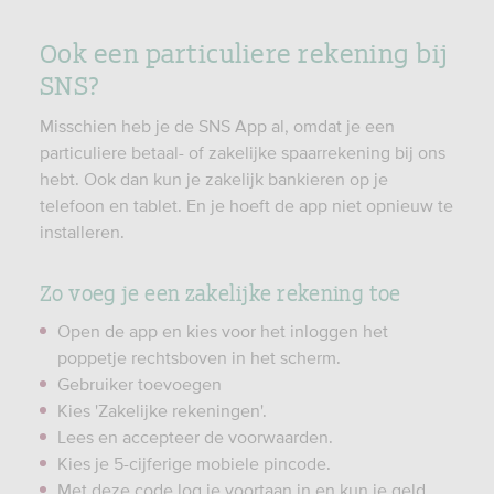
d
s
1
/
Ook een particuliere rekening bij
5
d
SNS?
8
e
5
t
Misschien heb je de SNS App al, omdat je een
6
a
particuliere betaal- of zakelijke spaarrekening bij ons
7
i
hebt. Ook dan kun je zakelijk bankieren op je
0
l
telefoon en tablet. En je hoeft de app niet opnieuw te
2
s
installeren.
3
?
3
i
Zo voeg je een zakelijke rekening toe
d
=
Open de app en kies voor het inloggen het
n
poppetje rechtsboven in het scherm.
l
Gebruiker toevoegen
.
Kies 'Zakelijke rekeningen'.
d
Lees en accepteer de voorwaarden.
e
Kies je 5-cijferige mobiele pincode.
v
Met deze code log je voortaan in en kun je geld