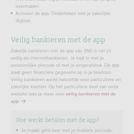
o
overmaken.
l
Activeer de app. Onderteken met je zakelijke
k
digipas.
s
b
Veilig bankieren met de app
a
n
Zakelijk bankieren met de app van SNS is net zo
k
veilig als internetbankieren. Je logt in met je
.
persoonlijke pincode of met je vingerafdruk. De app
s
slaat geen financiële gegevens op in je telefoon.
n
Veilig bankieren werkt hetzelfde voor particuliere en
s
zakelijke klanten. Op het particuliere deel van onze
.
website lees je meer over
veilig bankieren met de
b
app
a
n
Hoe werkt betalen met de app?
k
i
Je maakt geld over met je mobiele pincode,
e