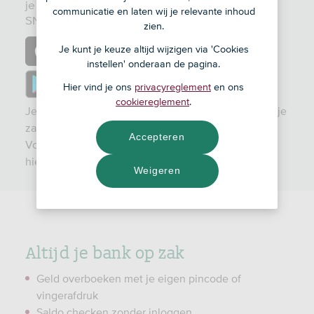
je smartphone of tablet. Dat doe je met de
communicatie en laten wij je relevante inhoud
SNS App. Veilig en wel zo makkelijk.
zien.
h
Je kunt je keuze altijd wijzigen via 'Cookies
t
instellen' onderaan de pagina.
t
h
Hier vind je ons
privacyreglement
en ons
p
t
cookiereglement
.
Je kan de App alleen gebruiken als er 1 digipas aan je
s
t
zakelijke rekening is gekoppeld.
:
p
Accepteren
Voor je 'm downloadt: lees ook de informatie
/
s
hieronder en de
voorwaarden
.
/
:
Weigeren
a
/
p
/
p
p
s
l
Altijd je bank op zak
.
a
a
y
Geld overboeken met je eigen pincode of
p
.
vingerafdruk
p
g
Saldo checken zonder inloggen
l
o