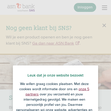
Inloggen
Nog geen klant bij SNS?
Wil je een product openen en ben je nog geen
klant bij SNS?
Ga dan naar ASN Bank
.
Leuk dat je onze website bezoekt
We willen graag cookies plaatsen. Met deze
cookies wordt informatie door ons en
onze 5
partners
over jou verzameld en jouw
SNS App
internetgedrag gevolgd. We maken een
persoonlijk profiel van jou. Daarmee
Bij SNS kun je natuurlijk ook zakelijk bankieren op
personaliseren wij onze website, advertenties en