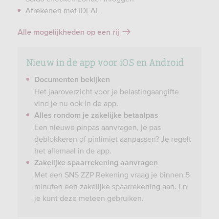
Afrekenen met iDEAL
e
o
.
g
Alle mogelijkheden op een rij
c
l
o
e
m
.
Nieuw in de app voor iOS en Android
/
c
Documenten bekijken
n
o
Het jaaroverzicht voor je belastingaangifte
l
m
vind je nu ook in de app.
/
/
Alles rondom je zakelijke betaalpas
a
s
Een nieuwe pinpas aanvragen, je pas
p
t
deblokkeren of pinlimiet aanpassen? Je regelt
p
o
het allemaal in de app.
/
r
Zakelijke spaarrekening aanvragen
s
e
Met een SNS ZZP Rekening vraag je binnen 5
n
/
minuten een zakelijke spaarrekening aan. En
s
a
je kunt deze meteen gebruiken.
/
p
i
p