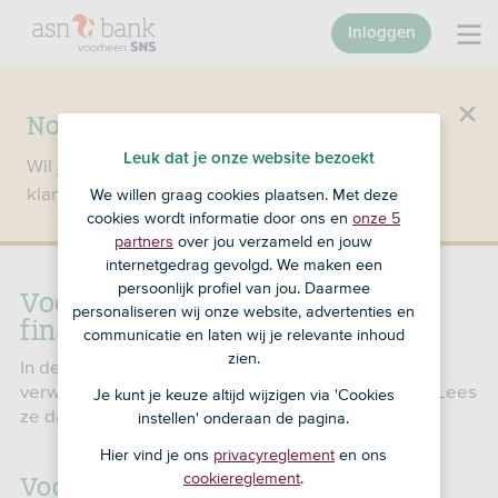
Inloggen
Nog geen klant bij SNS?
Leuk dat je onze website bezoekt
Wil je een product openen en ben je nog geen
klant bij SNS?
Ga dan naar ASN Bank
.
We willen graag cookies plaatsen. Met deze
cookies wordt informatie door ons en
onze 5
partners
over jou verzameld en jouw
internetgedrag gevolgd. We maken een
Voorwaarden zakelijke
persoonlijk profiel van jou. Daarmee
personaliseren wij onze website, advertenties en
financiering
communicatie en laten wij je relevante inhoud
zien.
In de voorwaarden staat wat je van ons kunt
verwachten. Maar ook wat wij van jou verwachten. Lees
Je kunt je keuze altijd wijzigen via 'Cookies
ze daarom goed door.
instellen' onderaan de pagina.
Hier vind je ons
privacyreglement
en ons
Voorwaarden zakelijke
cookiereglement
.