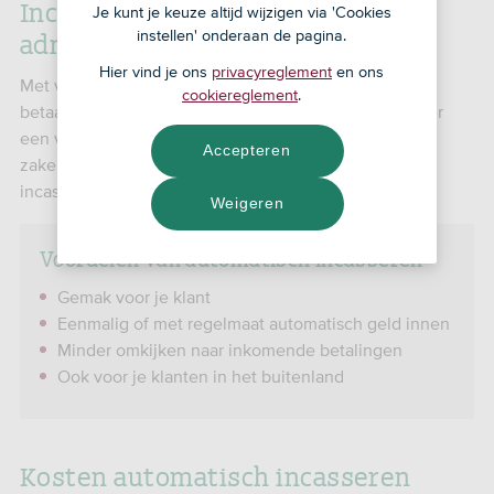
Incasseren met
Je kunt je keuze altijd wijzigen via 'Cookies
administratiesoftware
instellen' onderaan de pagina.
Hier vind je ons
privacyreglement
en ons
Met veel administratiesoftware kun je een batch met
cookiereglement
.
betaalopdrachten maken. Daarmee zorg je dat in 1 keer
een verzameling bedragen wordt bijgeschreven op je
Accepteren
zakenrekening bij SNS. Vraag hiervoor automatisch
incasseren aan.
Weigeren
Voordelen van automatisch incasseren
Gemak voor je klant
Eenmalig of met regelmaat automatisch geld innen
Minder omkijken naar inkomende betalingen
Ook voor je klanten in het buitenland
Kosten automatisch incasseren