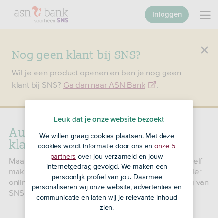
Inloggen
Nog geen klant bij SNS?
Wil je een product openen en ben je nog geen
klant bij SNS?
Ga dan naar ASN Bank
.
Leuk dat je onze website bezoekt
Automatisch incasseren bij
We willen graag cookies plaatsen. Met deze
klanten
cookies wordt informatie door ons en
onze 5
partners
over jou verzameld en jouw
Maak het klanten of leden van je organisatie en jezelf
internetgedrag gevolgd. We maken een
makkelijk met automatisch incasseren. Vraag het hier
persoonlijk profiel van jou. Daarmee
online aan. Automatische incasso is een uitbreiding van
personaliseren wij onze website, advertenties en
SNS Zakenrekening.
communicatie en laten wij je relevante inhoud
zien.