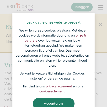
Inloggen
Leuk dat je onze website bezoekt
Nog geen klant bij SNS?
We willen graag cookies plaatsen. Met deze
Wil je een product openen en ben je nog geen
cookies wordt informatie door ons en
onze 5
partners
over jou verzameld en jouw
klant bij SNS?
Ga dan naar ASN Bank
.
internetgedrag gevolgd. We maken een
persoonlijk profiel van jou. Daarmee
personaliseren wij onze website, advertenties en
communicatie en laten wij je relevante inhoud
Vind een adviseur in de buurt
zien.
Zoek je hulp of persoonlijk advies over geldzaken? We
Je kunt je keuze altijd wijzigen via 'Cookies
werken samen met verschillende soorten adviseurs.
instellen' onderaan de pagina.
Voer je woonplaats of postcode in en vind een
Hier vind je ons
privacyreglement
en ons
adviseur bij jou in de buurt. Wil je contant geld
cookiereglement
.
opnemen of storten? Vind een
Geldmaat
bij jou in
de buurt.
Accepteren