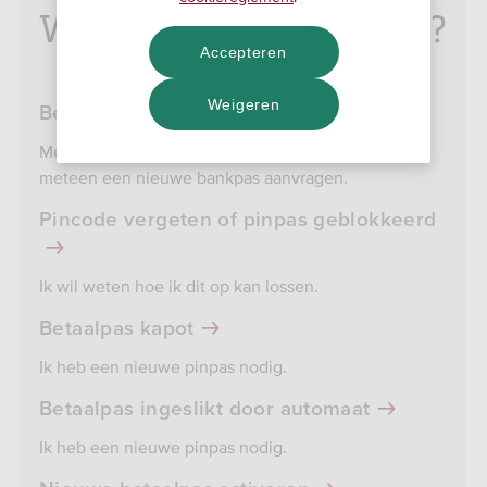
Wat is er aan de hand?
Accepteren
Weigeren
Betaalpas kwijt of gestolen
Meld verlies of diefstal meteen. Je kunt daarna
meteen een nieuwe bankpas aanvragen.
Pincode vergeten of pinpas geblokkeerd
Ik wil weten hoe ik dit op kan lossen.
Betaalpas kapot
Ik heb een nieuwe pinpas nodig.
Betaalpas ingeslikt door automaat
Ik heb een nieuwe pinpas nodig.