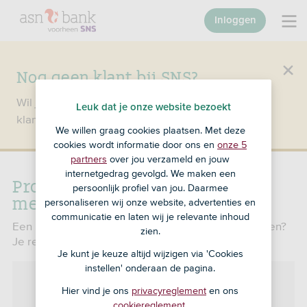
Inloggen
Nog geen klant bij SNS?
Wil je een product openen en ben je nog geen
Leuk dat je onze website bezoekt
klant bij SNS?
Ga dan naar ASN Bank
.
We willen graag cookies plaatsen. Met deze
cookies wordt informatie door ons en
onze 5
partners
over jou verzameld en jouw
internetgedrag gevolgd. We maken een
Probleem oplossen
persoonlijk profiel van jou. Daarmee
met je zakelijke betaalpas
personaliseren wij onze website, advertenties en
communicatie en laten wij je relevante inhoud
Een nieuwe pinpas aanvragen of je pas deblokkeren?
zien.
Je regelt het hier.
Je kunt je keuze altijd wijzigen via 'Cookies
instellen' onderaan de pagina.
Hier vind je ons
privacyreglement
en ons
cookiereglement
.