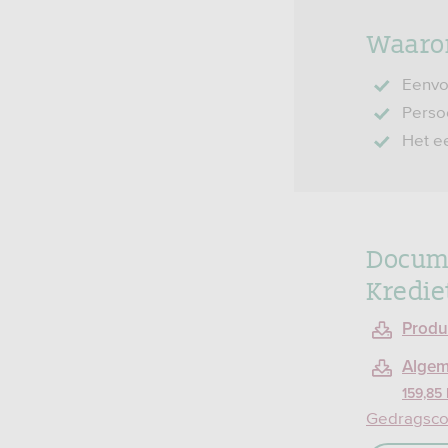
Waarom
Eenvo
Persoo
Het ee
Docume
Kredie
Produc
Algem
159,85
Gedragscod