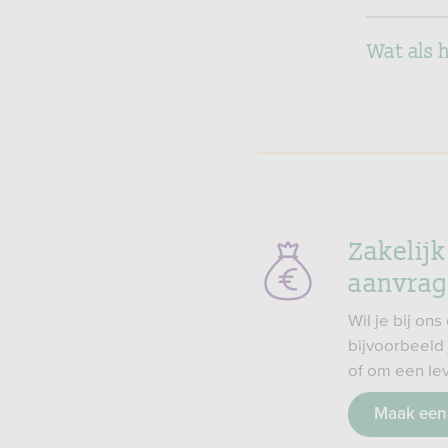
Wat als h
Zakelijk
aanvra
Wil je bij on
bijvoorbeeld 
of om een lev
Maak een