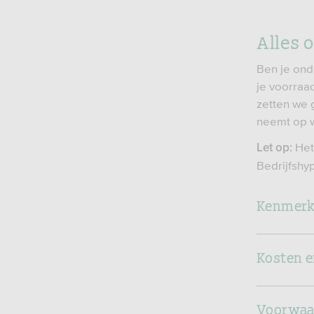
Alles o
Ben je ond
je voorraad
zetten we g
neemt op w
Het
Let op:
Bedrijfshy
Kenmerke
Kosten e
Voorwaar