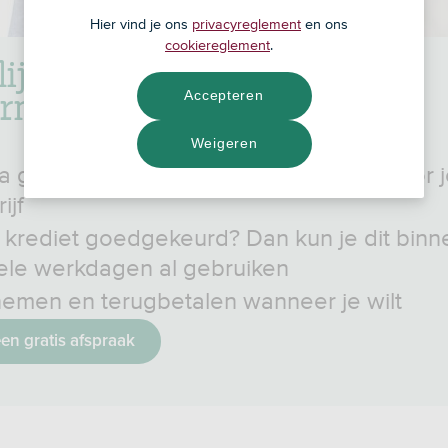
Hier vind je ons
privacyreglement
en ons
cookiereglement
.
lijk krediet voor
rnemers, mkb en zzp’ers
Accepteren
Weigeren
a geld achter de hand tot € 150.000 voor 
ijf
e krediet goedgekeurd? Dan kun je dit binn
ele werkdagen al gebruiken
emen en terugbetalen wanneer je wilt
en gratis afspraak