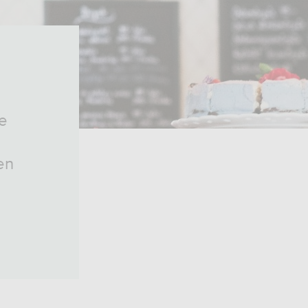
je
en