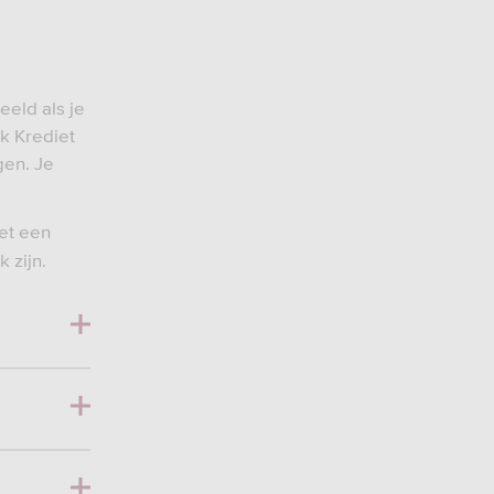
eeld als je
jk Krediet
gen. Je
met een
 zijn.