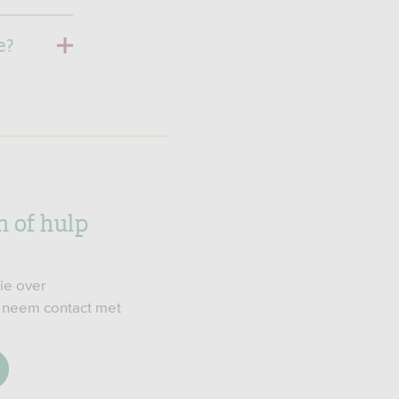
e?
 of hulp
ie over
f neem contact met