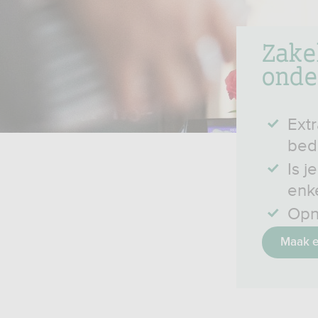
Zake
onde
Extr
bedr
Is j
enk
Opn
Maak e