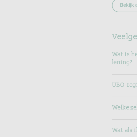
Bekijk 
Veelge
Wat is he
lening?
UBO-regi
Welke ze
Wat als i