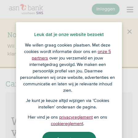
Inloggen
Nog geen klant bij SNS?
Leuk dat je onze website bezoekt
We willen graag cookies plaatsen. Met deze
Wil je een product openen en ben je nog geen
cookies wordt informatie door ons en
onze 5
klant bij SNS?
Ga dan naar ASN Bank
.
partners
over jou verzameld en jouw
internetgedrag gevolgd. We maken een
persoonlijk profiel van jou. Daarmee
personaliseren wij onze website, advertenties en
Caravanschade melden
communicatie en laten wij je relevante inhoud
zien.
Je kunt je keuze altijd wijzigen via 'Cookies
instellen' onderaan de pagina.
Welke caravan-
Hier vind je ons
privacyreglement
en ons
cookiereglement
.
verzekering heb je?