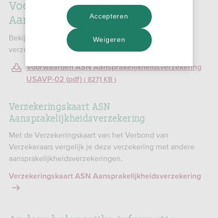
Voorwaarden ASN
Aansprakelijkheidsverzekering
Accepteren
Bekijk de voorwaarden en de dekking van deze
Weigeren
verzekering.
Voorwaarden ASN Aansprakelijkheidsverzekering
USAVP-02 (pdf)
827,1 KB
Verzekeringskaart ASN
Aansprakelijkheidsverzekering
Met de Verzekeringskaart van het Verbond van
Verzekeraars vergelijk je deze verzekering met andere
aansprakelijkheidsverzekeringen.
Verzekeringskaart ASN Aansprakelijkheidsverzekering