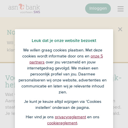
Inloggen
Nog geen klant bij SNS?
Leuk dat je onze website bezoekt
Wil je een product openen en ben je nog geen
klant bij SNS?
Ga dan naar ASN Bank
.
We willen graag cookies plaatsen. Met deze
cookies wordt informatie door ons en
onze 5
partners
over jou verzameld en jouw
internetgedrag gevolgd. We maken een
Voorwaarden ASN Aan­spra­ke­lijk­
persoonlijk profiel van jou. Daarmee
personaliseren wij onze website, advertenties en
heids­verze­ke­ring
communicatie en laten wij je relevante inhoud
zien.
Wat verzeker je met de ASN
Aansprakelijkheidsverzekering? In de voorwaarden
Je kunt je keuze altijd wijzigen via 'Cookies
staat precies welke schade wel en niet wordt vergoed.
instellen' onderaan de pagina.
Je leest er ook hoe het schadebedrag wordt bepaald.
Hier vind je ons
privacyreglement
en ons
cookiereglement
.