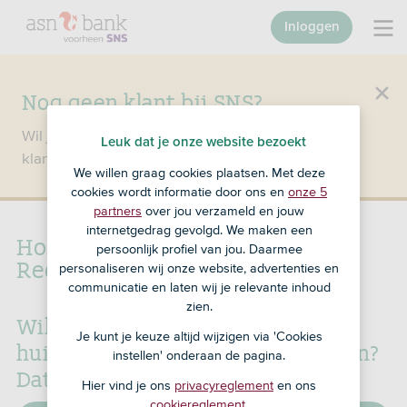
Inloggen
Nog geen klant bij SNS?
Wil je een product openen en ben je nog geen
Leuk dat je onze website bezoekt
klant bij SNS?
Ga dan naar ASN Bank
.
We willen graag cookies plaatsen. Met deze
cookies wordt informatie door ons en
onze 5
partners
over jou verzameld en jouw
internetgedrag gevolgd. We maken een
Hoe wijzig ik mijn ASN
persoonlijk profiel van jou. Daarmee
Rechtsbijstandverzekering?
personaliseren wij onze website, advertenties en
communicatie en laten wij je relevante inhoud
zien.
Wil je de samenstelling van je
Je kunt je keuze altijd wijzigen via 'Cookies
huishouden of je dekking wijzigen?
instellen' onderaan de pagina.
Dat doe je in Mijn SNS.
Hier vind je ons
privacyreglement
en ons
cookiereglement
.