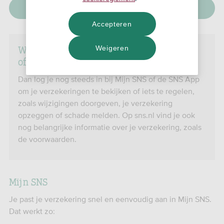
Direct naar Mijn SNS
Accepteren
Was je tot 1 juli 2025 klant bij SNS met 1
Weigeren
of meer rekeningen of verzekeringen?
Dan log je nog steeds in bij Mijn SNS of de SNS App
om je verzekeringen te bekijken of iets te regelen,
zoals wijzigingen doorgeven, je verzekering
opzeggen of schade melden. Op sns.nl vind je ook
nog belangrijke informatie over je verzekering, zoals
de voorwaarden.
Mijn SNS
Je past je verzekering snel en eenvoudig aan in Mijn SNS.
Dat werkt zo: