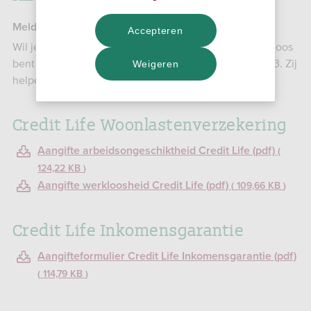
Melding Onvrijwillige Werkloosheid
Accepteren
Wil je een claim indienen omdat je (gedeeltelijk) werkloos
bent geworden? Bel dan met AEGON: 088 – 344 00 53. Zij
Weigeren
helpen je verder.
Credit Life Woonlastenverzekering
Aangifte arbeidsongeschiktheid Credit Life (pdf)
124,22 KB
Aangifte werkloosheid Credit Life (pdf)
109,66 KB
Credit Life Inkomensgarantie
Aangifteformulier Credit Life Inkomensgarantie (pdf)
114,79 KB