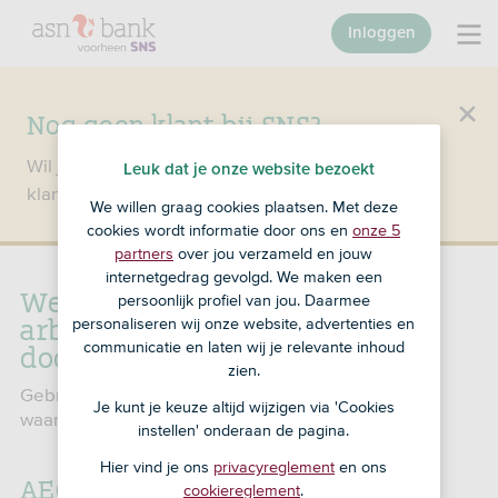
Inloggen
Nog geen klant bij SNS?
Wil je een product openen en ben je nog geen
Leuk dat je onze website bezoekt
klant bij SNS?
Ga dan naar ASN Bank
.
We willen graag cookies plaatsen. Met deze
cookies wordt informatie door ons en
onze 5
partners
over jou verzameld en jouw
internetgedrag gevolgd. We maken een
Werkloosheid of
persoonlijk profiel van jou. Daarmee
arbeidsongeschiktheid
personaliseren wij onze website, advertenties en
doorgeven
communicatie en laten wij je relevante inhoud
zien.
Gebruik het schadeformulier van de verzekering
Je kunt je keuze altijd wijzigen via 'Cookies
waarbij je je schade wilt doorgeven.
instellen' onderaan de pagina.
Hier vind je ons
privacyreglement
en ons
AEGON Woonlastenverzekering
cookiereglement
.