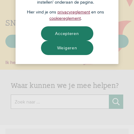
instellen' onderaan de pagina.
Hier vind je ons
privacyreglement
en ons
cookiereglement
.
SNS is nu ASN Bank
Accepteren
Veelgestelde vragen
Weigeren
Ik heb een e-mail over een ID-check gehad
Waar kunnen we je mee helpen?
Zoek naar ...
Zoeken