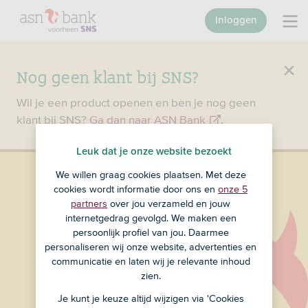
Inloggen
Nog geen klant bij SNS?
Wil je een product openen en ben je nog geen
klant bij SNS?
Ga dan naar ASN Bank
.
Leuk dat je onze website bezoekt
We willen graag cookies plaatsen. Met deze
cookies wordt informatie door ons en
onze 5
partners
over jou verzameld en jouw
internetgedrag gevolgd. We maken een
persoonlijk profiel van jou. Daarmee
personaliseren wij onze website, advertenties en
communicatie en laten wij je relevante inhoud
zien.
Je kunt je keuze altijd wijzigen via 'Cookies