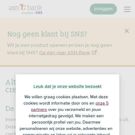
Inloggen
Nog geen klant bij SNS?
Wil je een product openen en ben je nog geen
klant bij SNS?
Ga dan naar ASN Bank
.
Altijd en overal betalen met je
creditcard
Leuk dat je onze website bezoekt
We willen graag cookies plaatsen. Met deze
cookies wordt informatie door ons en
onze 5
De creditcard van Visa
partners
over jou verzameld en jouw
internetgedrag gevolgd. We maken een
International Card Services (ICS) geeft onze creditcards uit.
persoonlijk profiel van jou. Daarmee
Deze zijn van Visa. ICS is de grootste uitgever van
personaliseren wij onze website, advertenties en
creditcards in Nederland.
communicatie en laten wij je relevante inhoud