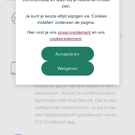
zien.
Handig voor in het buitenland
Je kunt je keuze altijd wijzigen via 'Cookies
instellen' onderaan de pagina.
Met onze creditcard kun je in de hele
Hier vind je ons
privacyreglement
en ons
wereld betalen en contant geld opnemen.
cookiereglement
.
Je hebt zo altijd de juiste ‘muntsoort’ op
zak.
Accepteren
Online betalen
Weigeren
Betalen met je creditcard op internet is
makkelijk als je iets wilt kopen in een
webwinkel. Je kunt je creditcard extra
beveiligen met Visa Secure. Dat is een
zelfgekozen wachtwoord. Je kunt ook
een betaalopdracht goedkeuren via de
ICS Creditcard app.