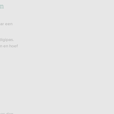
en
aar een
digipas.
en en hoef
ipas dan