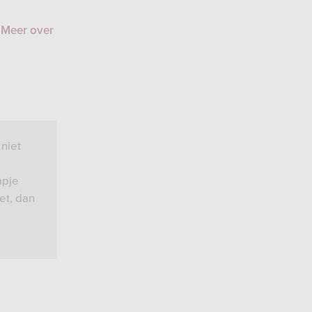
.
Meer over
 niet
mpje
et, dan