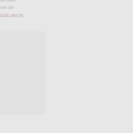
 kan de
code van je