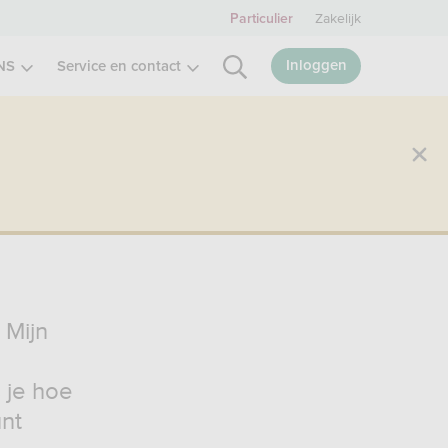
Zakelijk
Particulier
Inloggen
NS
Service en contact
 Mijn
 je hoe
unt