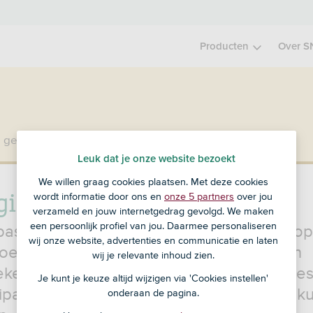
Producten
Over S
 geen klant bij SNS?
Ga dan naar ASN Bank
.
Leuk dat je onze website bezoekt
We willen graag cookies plaatsen. Met deze cookies
gipas
wordt informatie door ons en
onze 5 partners
over jou
verzameld en jouw internetgedrag gevolgd. We maken
een persoonlijk profiel van jou. Daarmee personaliseren
pas is een apparaatje waarmee je inlogt op
wij onze website, advertenties en communicatie en laten
oeger kregen klanten een digipas bij een
wij je relevante inhoud zien.
ekening, nu niet meer. Op deze pagina lees
Je kunt je keuze altijd wijzigen via 'Cookies instellen'
ipas werkt en ook hoe je zonder digipas k
onderaan de pagina.