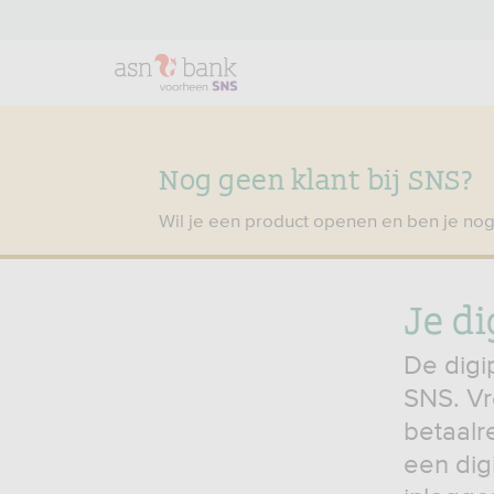
Nog geen klant bij SNS?
Wil je een product openen en ben je nog
Je di
De digi
SNS. Vr
betaalr
een dig