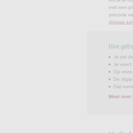
met een pi
pincode van
digipas zel
Hoe gebr
Je zet d
Je voert 
Op onze 
De digip
Dat numm
Meer over 