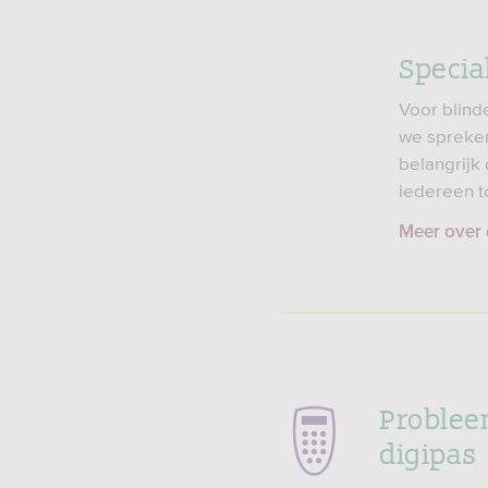
Specia
Voor blind
we spreken
belangrijk
iedereen to
Meer over 
Problee
digipas