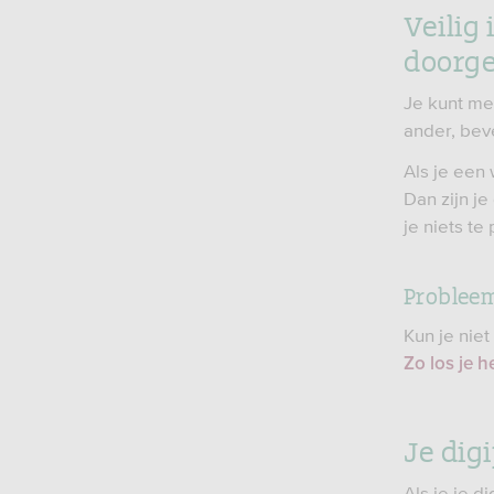
Veilig
doorge
Je kunt met
ander, beve
Als je een 
Dan zijn j
je niets te
Probleem
Kun je nie
Zo los je 
Je dig
Als je je d