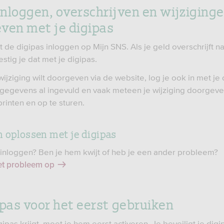
 inloggen, overschrijven en wijziging
ven met je digipas
 de digipas inloggen op Mijn SNS. Als je geld overschrijft n
stig je dat met je digipas.
wijziging wilt doorgeven via de website, log je ook in met je 
e gegevens al ingevuld en vaak meteen je wijziging doorgev
 printen en op te sturen.
 oplossen met je digipas
t inloggen? Ben je hem kwijt of heb je een ander probleem?
het probleem op
ipas voor het eerst gebruiken
igipas krijgt, moet je hem eerst activeren. Je beveiligt je dig