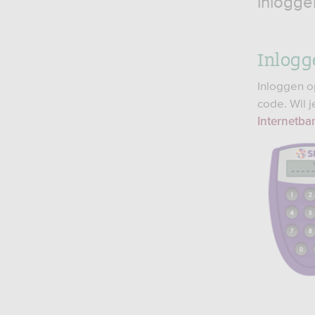
inlogge
Inlogg
Inloggen o
code. Wil 
Internetba