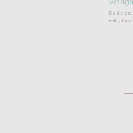
Veilig
De digipas
veilig ban