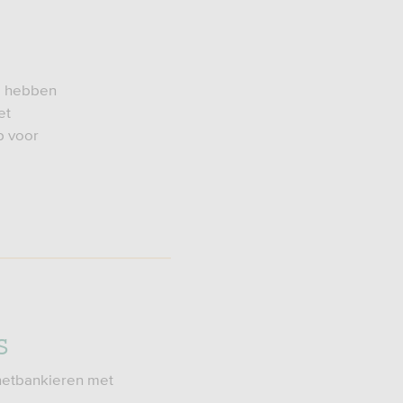
g hebben
et
p voor
S
rnetbankieren met