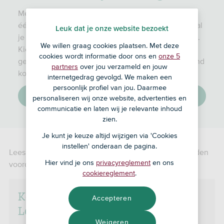
Met een persoonlijke lening leen je een bedrag in
één keer voor een grote aankoop. Elke maand betaal
Leuk dat je onze website bezoekt
je een vast bedrag dat bestaat uit aflossing en rente.
We willen graag cookies plaatsen. Met deze
Kies een leendoel en bereken eenvoudig of je het
cookies wordt informatie door ons en
onze 5
gewenste bedrag kunt lenen en wat dat je per maand
partners
over jou verzameld en jouw
kost aan rente en aflossing.
internetgedrag gevolgd. We maken een
persoonlijk profiel van jou. Daarmee
Leendoel kiezen en berekenen
personaliseren wij onze website, advertenties en
communicatie en laten wij je relevante inhoud
zien.
Je kunt je keuze altijd wijzigen via 'Cookies
instellen' onderaan de pagina.
Lees ook de onderstaande informatie en de voorwaarden
Hier vind je ons
privacyreglement
en ons
voordat je een SNS Persoonlijke Lening aanvraagt.
cookiereglement
.
Kenmerken SNS Persoonlijke
Accepteren
Lening
Weigeren