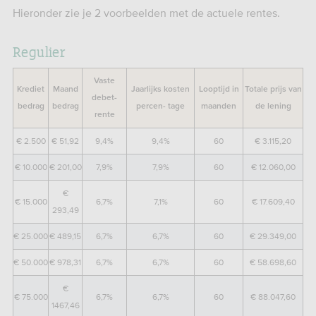
Hieronder zie je 2 voorbeelden met de actuele rentes.
Regulier
Vaste
Krediet
Maand
Jaarlijks kosten
Looptijd in
Totale prijs van
debet-
bedrag
bedrag
percen- tage
maanden
de lening
rente
€ 2.500
€ 51,92
9,4%
9,4%
60
€ 3.115,20
€ 10.000
€ 201,00
7,9%
7,9%
60
€ 12.060,00
€
€ 15.000
6,7%
7,1%
60
€ 17.609,40
293,49
€ 25.000
€ 489,15
6,7%
6,7%
60
€ 29.349,00
€ 50.000
€ 978,31
6,7%
6,7%
60
€ 58.698,60
€
€ 75.000
6,7%
6,7%
60
€ 88.047,60
1467,46