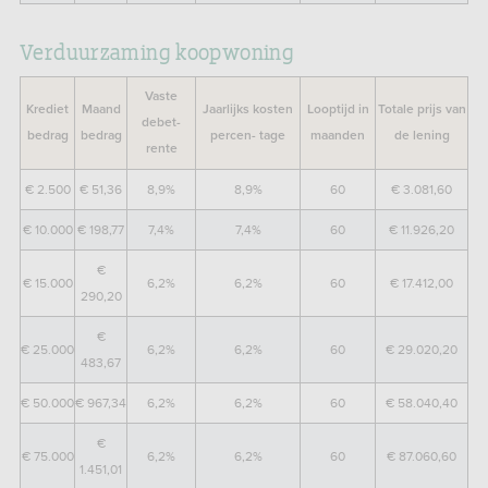
Verduurzaming koopwoning
Vaste
Krediet
Maand
Jaarlijks kosten
Looptijd in
Totale prijs van
debet-
bedrag
bedrag
percen- tage
maanden
de lening
rente
€ 2.500
€ 51,36
8,9%
8,9%
60
€ 3.081,60
€ 10.000
€ 198,77
7,4%
7,4%
60
€ 11.926,20
€
€ 15.000
6,2%
6,2%
60
€ 17.412,00
290,20
€
€ 25.000
6,2%
6,2%
60
€ 29.020,20
483,67
€ 50.000
€ 967,34
6,2%
6,2%
60
€ 58.040,40
€
€ 75.000
6,2%
6,2%
60
€ 87.060,60
1.451,01