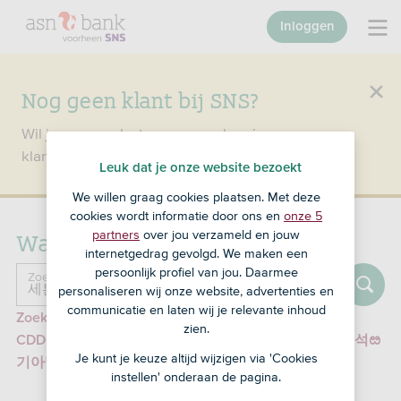
Inloggen
Nog geen klant bij SNS?
Wil je een product openen en ben je nog geen
klant bij SNS?
Ga dan naar ASN Bank
.
Leuk dat je onze website bezoekt
We willen graag cookies plaatsen. Met deze
cookies wordt informatie door ons en
onze 5
Waar ben je naar op zoek?
partners
over jou verzameld en jouw
internetgedrag gevolgd. We maken een
Zoeken
persoonlijk profiel van jou. Daarmee
Zoek naar ...
personaliseren wij onze website, advertenties en
communicatie en laten wij je relevante inhoud
Zoek in zakelijke informatie naar '세븐럭카지노딜러
zien.
CDDC7_CОM 프로모션코드 B77 스포츠토토승부식분석ೞ
Je kunt je keuze altijd wijzigen via 'Cookies
기아넥센중계ޞ레버쿠젠৺레씸노BC㎎우리토토/'
instellen' onderaan de pagina.