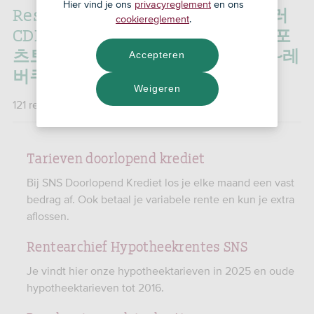
Hier vind je ons
privacyreglement
en ons
Resultaten voor:
'세븐럭카지노딜러
cookiereglement
.
CDDC7_CОM 프로모션코드 B77 스포
츠토토승부식분석ೞ기아넥센중계ޞ레
Accepteren
버쿠젠৺레씸노BC㎎우리토토/'
Weigeren
121 resultaten gevonden
Tarieven doorlopend krediet
Bij SNS Doorlopend Krediet los je elke maand een vast
bedrag af. Ook betaal je variabele rente en kun je extra
aflossen.
Rentearchief Hypotheekrentes SNS
Je vindt hier onze hypotheektarieven in 2025 en oude
hypotheektarieven tot 2016.