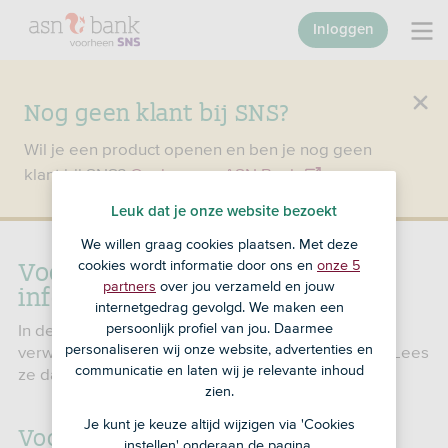
Inloggen
Nog geen klant bij SNS?
Wil je een product openen en ben je nog geen
klant bij SNS?
Ga dan naar ASN Bank
.
Leuk dat je onze website bezoekt
We willen graag cookies plaatsen. Met deze
Voorwaarden en andere
cookies wordt informatie door ons en
onze 5
informatie SNS Lijfrente
partners
over jou verzameld en jouw
internetgedrag gevolgd. We maken een
In de voorwaarden lees je wat je van ons kunt
persoonlijk profiel van jou. Daarmee
personaliseren wij onze website, advertenties en
verwachten. Maar ook wat wij van jou verwachten. Lees
communicatie en laten wij je relevante inhoud
ze daarom goed door.
zien.
Je kunt je keuze altijd wijzigen via 'Cookies
Voorwaarden SNS Lijfrente
instellen' onderaan de pagina.