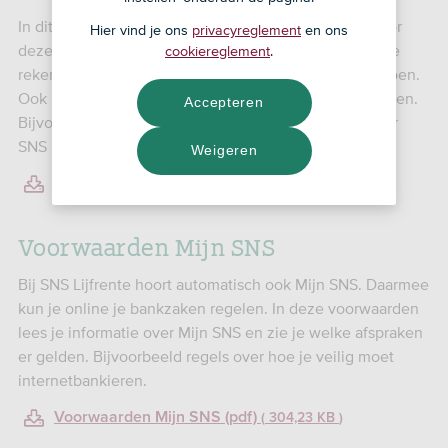
In dit document lees je welke afspraken er gelden voor
Hier vind je ons
privacyreglement
en ons
deze bankspaarrekening. Bijvoorbeeld dat je met deze
cookiereglement
.
rekening kunt sparen voor een aanvulling op je pensioen.
Ook lees je hoe je je bankspaarrekening moet gebruiken.
Accepteren
Bijvoorbeeld welke bedragen je kunt overboeken naar
SNS Lijfrente.
Weigeren
Voorwaarden SNS Lijfrente (pdf)
133,91 KB
Voorwaarden Mijn SNS
Bij SNS Lijfrente hoort automatisch ook Mijn SNS. Daarmee
kun je online je bankzaken regelen. In deze voorwaarden
lees je informatie over Mijn SNS en zie je welke afspraken
er gelden. Bijvoorbeeld regels over hoe je veilig moet
internetbankieren.
Voorwaarden Mijn SNS (pdf)
304,23 KB