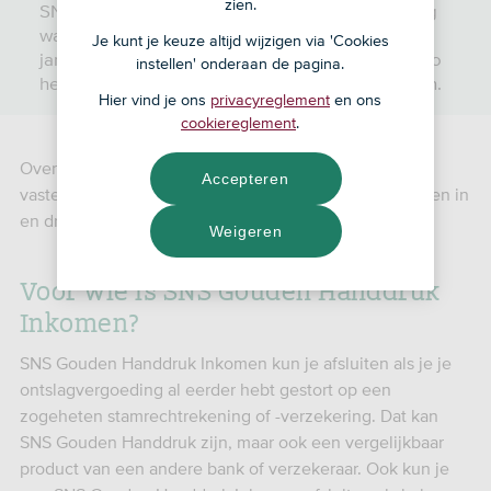
zien.
SNS Gouden Handdruk Inkomen is een rekening
waarmee je de ontslagvergoeding die je voor 1
Je kunt je keuze altijd wijzigen via 'Cookies
januari 2014 ontving maandelijks laat uitkeren. Zo
instellen' onderaan de pagina.
heb je een aanvulling op je inkomen of pensioen.
Hier vind je ons
privacyreglement
en ons
cookiereglement
.
Over het bedrag dat nog niet is uitgekeerd krijg je een
Accepteren
vaste rente. Op de uitkeringen houdt SNS loonheffingen in
en draagt die af aan de Belastingdienst.
Weigeren
Voor wie is SNS Gouden Handdruk
Inkomen?
SNS Gouden Handdruk Inkomen kun je afsluiten als je je
ontslagvergoeding al eerder hebt gestort op een
zogeheten stamrechtrekening of -verzekering. Dat kan
SNS Gouden Handdruk zijn, maar ook een vergelijkbaar
product van een andere bank of verzekeraar. Ook kun je