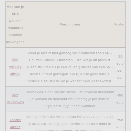
Hoe kun je
SNS
Gouden
Omschrijving
Kosten
Handdruk
Inkomen
aanvragen?
Weet je niks of niet genoeg van producten zoals SNS
160
Gouden Handdruk Inkomen? Dan kun je dit product
Met
euro
alleen afsluiten als je een volledig advies van een SNS
volledig
per
Adviseur hebt gekregen. Die kijkt dan goed naar je
advies
uur
financiële situatie nu en je wensen voor de toekomst.
Deeladvies is een verkort advies. De adviseur bespreekt
450
Met
je wensen en berekent welk bedrag je per maand
euro
deeladvies
uitgekeerd krijgt. En tot wanneer.
Je krijgt informatie van ons over het product en hulp bij
250
Zonder
je aanvraag. Je krijgt geen advies en daarom moet je
euro
advies
slagen voor een kennis- en ervaringstoets.