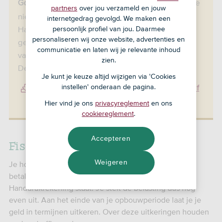
: SNS Gouden Handdruk kun je
Goed om te weten
partners
over jou verzameld en jouw
niet meer openen. Als je een SNS Gouden
internetgedrag gevolgd. We maken een
Handdruk hebt, dan kun je die gewoon blijven
persoonlijk profiel van jou. Daarmee
personaliseren wij onze website, advertenties en
gebruiken. En je kunt (een deel van) je geld
communicatie en laten wij je relevante inhoud
vastzetten op een SNS Gouden Handdruk
zien.
Deposito. Of beleggen.
Je kunt je keuze altijd wijzigen via 'Cookies
instellen' onderaan de pagina.
SNS Gouden Handdruk Deposito openen of
verlengen (pdf)
Hier vind je ons
privacyreglement
en ons
43,79 KB
cookiereglement
.
Accepteren
Fiscaal vriendelijk sparen
Weigeren
Je hoeft geen belasting over je ontslagvergoeding te
betalen zolang het geld op je SNS Gouden
Handdrukrekening staat. Je stelt de belasting dus nog
even uit. Aan het einde van je opbouwperiode laat je je
geld in termijnen uitkeren. Over deze uitkeringen houden