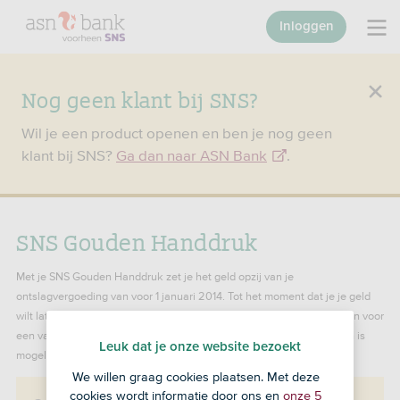
Inloggen
Nog geen klant bij SNS?
Wil je een product openen en ben je nog geen
klant bij SNS?
Ga dan naar ASN Bank
.
SNS Gouden Handdruk
Met je SNS Gouden Handdruk zet je het geld opzij van je
ontslagvergoeding van voor 1 januari 2014
. Tot het moment dat je je geld
wilt laten uitkeren. Je krijgt een variabele rente, maar kunt ook kiezen voor
een vaste rente met SNS Gouden Handdruk Deposito. Ook beleggen is
Leuk dat je onze website bezoekt
mogelijk.
We willen graag cookies plaatsen. Met deze
cookies wordt informatie door ons en
onze 5