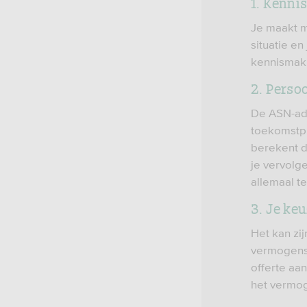
1. Kenni
Je maakt m
situatie e
kennismakin
2. Perso
De ASN-advi
toekomstpl
berekent de
je vervolg
allemaal te
3. Je ke
Het kan zij
vermogensp
offerte aan
het vermog