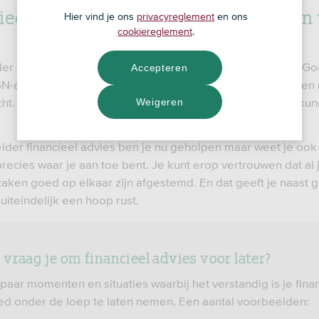
ieel Advies: nú slim je zaken regelen
Hier vind je ons
privacyreglement
en ons
cookiereglement
.
der stoppen met werken? Heb ik later genoeg pensioen? Go
Accepteren
N-adviseur helpt je keuzes te maken waar je zelf misschien 
ht. En die je op de korte én lange termijn veel voordeel ku
Weigeren
lder financieel advies ben je nu geholpen maar weet je ook 
recies waar je aan toe bent. Je kunt erop vertrouwen dat al 
zaken goed op elkaar zijn afgestemd. En dat geeft je naast g
uiteindelijk een hoop rust.
vraag je om financieel advies voor later?
 paar momenten en situaties waarbij het verstandig is je fina
oed onder de loep te laten nemen. Een aantal voorbeelden: