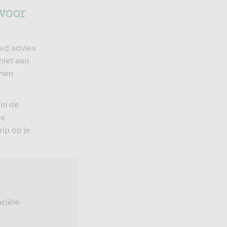
 voor
ed advies
niet aan
nnen
in de
je
rip op je
nciële