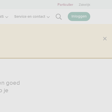
Zakelijk
Particulier
Inloggen
NS
Service en contact
een goed
b je