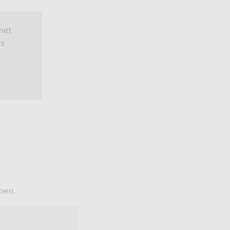
met
ls
pen.