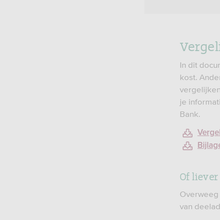
Vergel
In dit doc
kost. Ande
vergelijke
je informa
Bank.
Verge
Bijlag
Of lieve
Overweeg j
van deelad