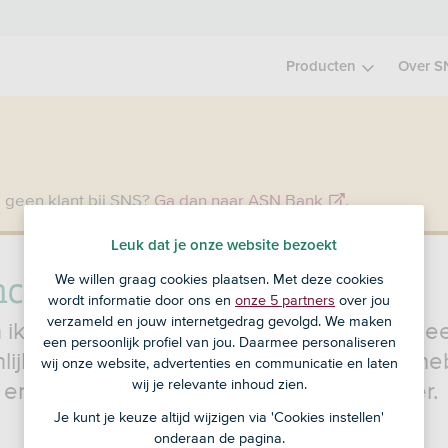
Producten
Over S
 geen klant bij SNS?
Ga dan naar ASN Bank
.
Leuk dat je onze website bezoekt
ncieel Advies
We willen graag cookies plaatsen. Met deze cookies
wordt informatie door ons en
onze 5 partners
over jou
verzameld en jouw internetgedrag gevolgd. We maken
 ik nú doen om later goed te leven? Met 
een persoonlijk profiel van jou. Daarmee personaliseren
lijk advies maak je de juiste keuzes. En he
wij onze website, advertenties en communicatie en laten
wij je relevante inhoud zien.
 en de toekomst een hoop zorgen minder.
Je kunt je keuze altijd wijzigen via 'Cookies instellen'
onderaan de pagina.