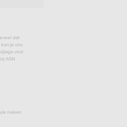
eveel dat
 kun je ons
ijlage vind
 bij ASN
ruik maken