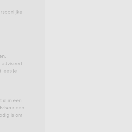
rsoonlijke
en,
j adviseert
 lees je
t slim een
dviseur een
nodig is om