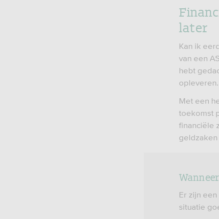
Financ
later
Kan ik eer
van een AS
hebt gedac
opleveren.
Met een he
toekomst p
financiële 
geldzaken 
Wanneer 
Er zijn een
situatie g