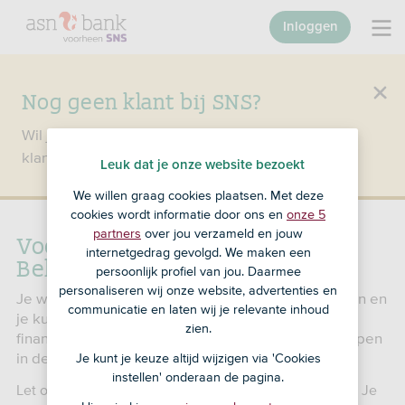
Inloggen
Nog geen klant bij SNS?
Wil je een product openen en ben je nog geen
klant bij SNS?
Ga dan naar ASN Bank
.
Leuk dat je onze website bezoekt
We willen graag cookies plaatsen. Met deze
cookies wordt informatie door ons en
onze 5
partners
over jou verzameld en jouw
Voor wie is de SNS
internetgedrag gevolgd. We maken een
Beleggingsrekening geschikt?
persoonlijk profiel van jou. Daarmee
personaliseren wij onze website, advertenties en
Je weet welke risico’s er bij beleggen komen kijken en
communicatie en laten wij je relevante inhoud
je kunt zelf keuzes maken die passen bij jouw
zien.
financiële doelen. Je vindt het leuk om je te verdiepen
in de fondsen en daaruit te kiezen.
Je kunt je keuze altijd wijzigen via 'Cookies
instellen' onderaan de pagina.
Let op: met beleggen loop je
risico
en maak je
kosten
. Je