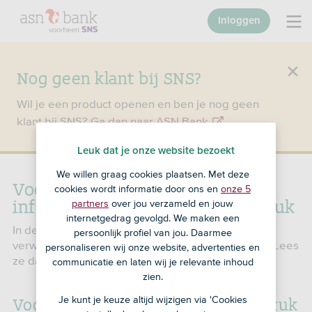
Inloggen
Nog geen klant bij SNS?
Wil je een product openen en ben je nog geen
klant bij SNS?
Ga dan naar ASN Bank
.
Leuk dat je onze website bezoekt
We willen graag cookies plaatsen. Met deze
Voorwaarden en andere
cookies wordt informatie door ons en
onze 5
informatie SNS Gouden Handdruk
partners
over jou verzameld en jouw
internetgedrag gevolgd. We maken een
In de voorwaarden lees je wat je van ons kunt
persoonlijk profiel van jou. Daarmee
verwachten. Maar ook wat wij van jou verwachten. Lees
personaliseren wij onze website, advertenties en
ze daarom goed door.
communicatie en laten wij je relevante inhoud
zien.
Voorwaarden SNS Gouden Handdruk
Je kunt je keuze altijd wijzigen via 'Cookies