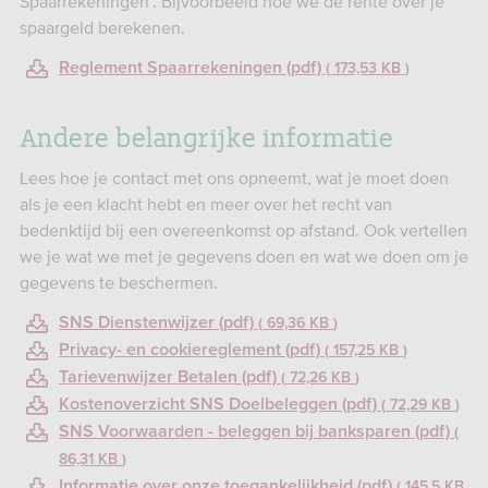
Spaarrekeningen’. Bijvoorbeeld hoe we de rente over je
spaargeld berekenen.
Reglement Spaarrekeningen (pdf)
173,53 KB
Andere belangrijke informatie
Lees hoe je contact met ons opneemt, wat je moet doen
als je een klacht hebt en meer over het recht van
bedenktijd bij een overeenkomst op afstand. Ook vertellen
we je wat we met je gegevens doen en wat we doen om je
gegevens te beschermen.
SNS Dienstenwijzer (pdf)
69,36 KB
Privacy- en cookiereglement (pdf)
157,25 KB
Tarievenwijzer Betalen (pdf)
72,26 KB
Kostenoverzicht SNS Doelbeleggen (pdf)
72,29 KB
SNS Voorwaarden - beleggen bij banksparen (pdf)
86,31 KB
Informatie over onze toegankelijkheid (pdf)
145,5 KB