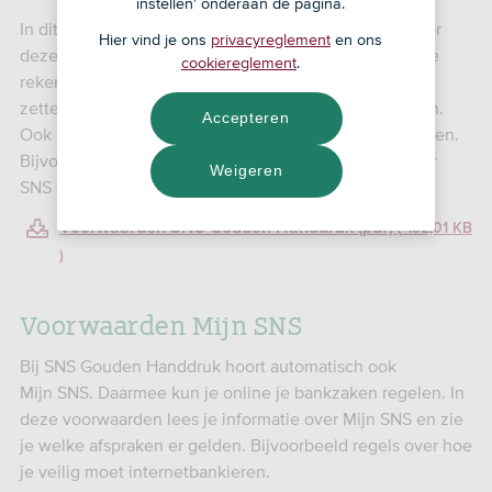
instellen' onderaan de pagina.
In dit document lees je welke afspraken er gelden voor
Hier vind je ons
privacyreglement
en ons
deze bankspaarrekening. Bijvoorbeeld dat je met deze
cookiereglement
.
rekening het geld van je ontslagvergoeding opzij kunt
zetten tot het moment dat je je geld wilt laten uitkeren.
Accepteren
Ook lees je hoe je je bankspaarrekening moet gebruiken.
Bijvoorbeeld welke bedragen je kunt overboeken naar
Weigeren
SNS Gouden Handdruk.
Voorwaarden SNS Gouden Handdruk (pdf)
192,01 KB
Voorwaarden Mijn SNS
Bij SNS Gouden Handdruk hoort automatisch ook
Mijn SNS. Daarmee kun je online je bankzaken regelen. In
deze voorwaarden lees je informatie over Mijn SNS en zie
je welke afspraken er gelden. Bijvoorbeeld regels over hoe
je veilig moet internetbankieren.