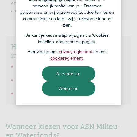
en verantwoorde afvalverwerking en recycling jou
persoonlijk profiel van jou. Daarmee
aan? Bekijk dan het ASN Milieu & Waterfonds.
personaliseren wij onze website, advertenties en
communicatie en laten wij je relevante inhoud
zien.
Je kunt je keuze altijd wijzigen via 'Cookies
instellen' onderaan de pagina.
Het ASN Milieu- en waterfonds
Hier vind je ons
privacyreglement
en ons
in 't kort
cookiereglement
.
Je
streeft naar een hoog rendement en begrijpt dat je hiermee
een bovengemiddeld risico loopt.
Accepteren
Je belegt goed gespreid in vernieuwende bedrijven met
duurzame
oplossingen.
Weigeren
Je belegt in kansrijke sectoren.
Wanneer kiezen voor ASN Milieu-
en Waterfonds?