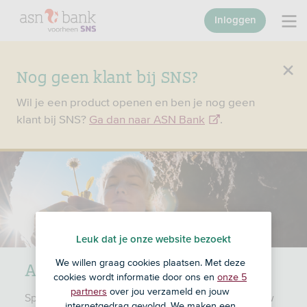
Inloggen
Nog geen klant bij SNS?
Wil je een product openen en ben je nog geen
klant bij SNS?
Ga dan naar ASN Bank
.
Leuk dat je onze website bezoekt
ASN Milieu en Waterfonds
We willen graag cookies plaatsen. Met deze
cookies wordt informatie door ons en
onze 5
partners
over jou verzameld en jouw
Spreken milieu, duurzame energie, water, landbouw
internetgedrag gevolgd. We maken een