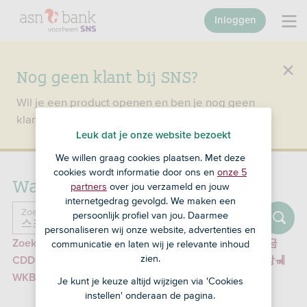
Inloggen
Nog geen klant bij SNS?
Wil je een product openen en ben je nog geen
klant bij SNS?
Ga dan naar ASN Bank
.
Leuk dat je onze website bezoekt
We willen graag cookies plaatsen. Met deze
cookies wordt informatie door ons en
onze 5
Waar ben je naar op zoek?
partners
over jou verzameld en jouw
internetgedrag gevolgd. We maken een
Zoeken
Zoek naar ...
persoonlijk profiel van jou. Daarmee
personaliseren wij onze website, advertenties en
Zoek in particuliere informatie naar '스포츠토토당첨금
communicatie en laten wij je relevante inhoud
zien.
CDDC7.컴 프로모션코드 B77 군포복권방㋗청송복권방ㆋ
WKBL┻엔트리파워볼사이트Ἒ리버풀노리치/'
Je kunt je keuze altijd wijzigen via 'Cookies
instellen' onderaan de pagina.