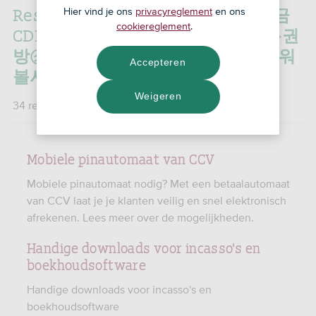
Resultaten voor:
'스포츠토토당첨금
Hier vind je ons
privacyreglement
en ons
cookiereglement
.
CDDC7.컴 프로모션코드 B77 군포복권
방㋗청송복권방ㆋWKBL┻엔트리파워
Accepteren
볼사이트Ἒ리버풀노리치/'
Weigeren
34 resultaten gevonden
Mobiele pinautomaat van CCV
Mobiele pinautomaat nodig? Met een betaalautomaat
van CCV laat je je klanten veilig en snel elektronisch
afrekenen. Lees meer over de mogelijkheden.
Handige downloads voor incasso's en
boekhoudsoftware
Handige downloads voor incasso's en
boekhoudsoftware