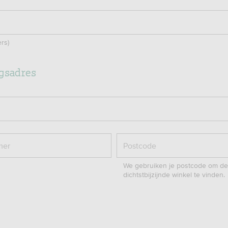
ers)
gsadres
mer
Postcode
We gebruiken je postcode om de
dichtstbijzijnde winkel te vinden.