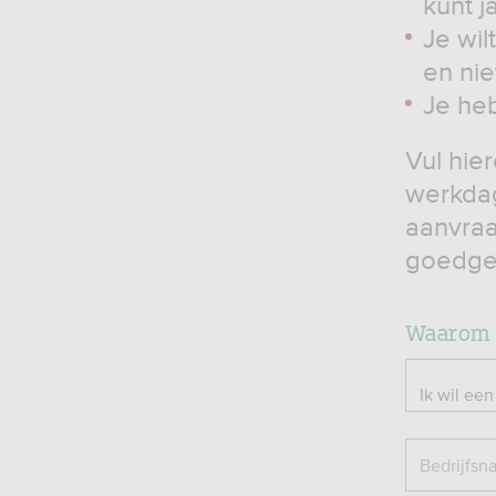
kunt j
Je wil
en nie
Je heb
Vul hie
werkdag
aanvraa
goedge
Waarom e
Bedrijfsn