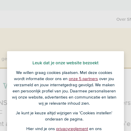
Over S
 geen klant bij SNS?
Ga dan naar ASN Bank
.
Leuk dat je onze website bezoekt
We willen graag cookies plaatsen. Met deze cookies
wordt informatie door ons en
onze 5 partners
over jou
k wil een afspraak maken
verzameld en jouw internetgedrag gevolgd. We maken
een persoonlijk profiel van jou. Daarmee personaliseren
wij onze website, advertenties en communicatie en laten
SNS Zakelijk Krediet aanvragen? Check eers
wij je relevante inhoud zien.
:
Je kunt je keuze altijd wijzigen via 'Cookies instellen'
onderaan de pagina.
t al langer dan 2 jaar ondernemer of zzp’e
Hier vind je ons
privacyreglement
en ons