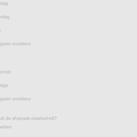
dag
rdag
g
 geen voorkeur
tends
dags
 geen voorkeur
dat de afspraak plaatsvindt?
ellen