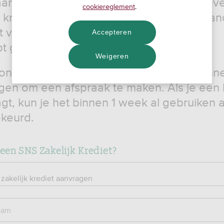
aarcijfers van minstens 2 boekjaren aanlev
cookiereglement
.
t krediet aanvragen voor werkkapitaalfinan
t voor een auto of bedrijfsovername.
Accepteren
t geen achterstandsmelding bij het BKR.
Weigeren
ronder je gegevens in en we bellen je binn
en om een afspraak te maken. Als je een 
gt, kun je het binnen 1 week al gebruiken al
keurd.
en SNS Zakelijk Krediet?
aam