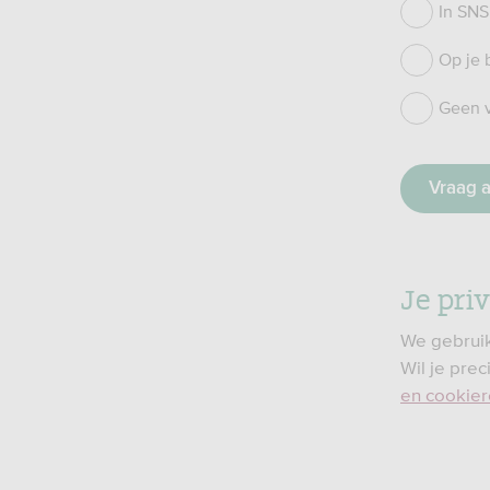
In SNS
Op je b
Geen 
Je pri
We gebruik
Wil je pre
en cookie