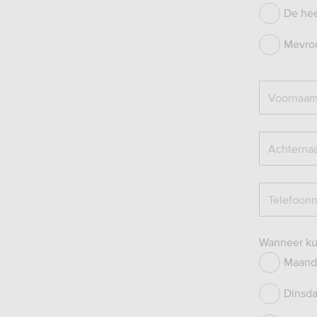
De he
Mevro
Voornaa
Achterna
Telefoon
Wanneer kun
Maand
Dinsd