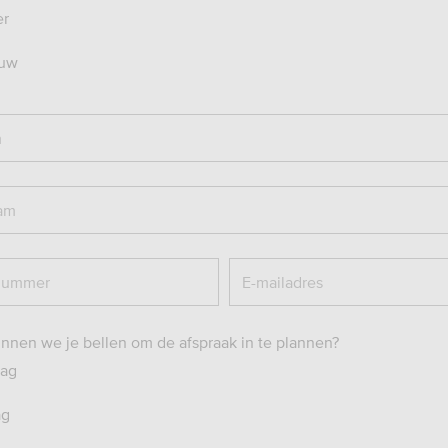
er
uw
m
am
nummer
E-mailadres
nen we je bellen om de afspraak in te plannen?
ag
ag