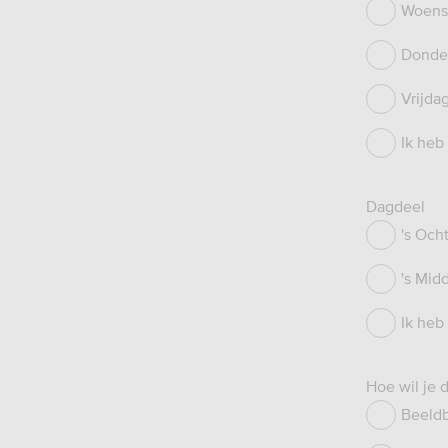
Woens
Donde
Vrijda
Ik heb
Dagdeel
's Och
's Mid
Ik heb
Hoe wil je 
Beeldb