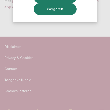
met
de browsercode
, of met de
SNS Mobiel Bankieren
app en QR-code
Weigeren
Disclaimer
Privacy & Cookies
Contact
Toegankelijkheid
Cookies instellen