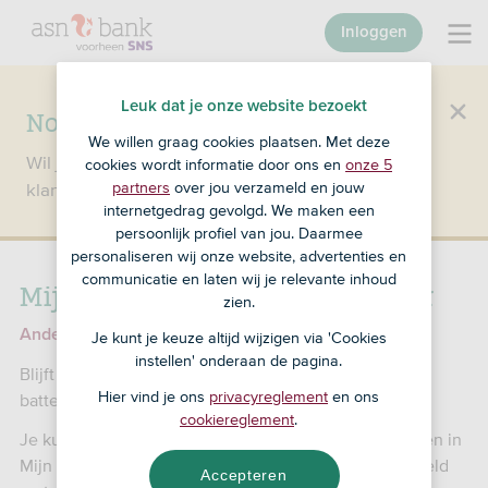
Inloggen
Leuk dat je onze website bezoekt
Nog geen klant bij SNS?
We willen graag cookies plaatsen. Met deze
Wil je een product openen en ben je nog geen
cookies wordt informatie door ons en
onze 5
klant bij SNS?
Ga dan naar ASN Bank
.
partners
over jou verzameld en jouw
internetgedrag gevolgd. We maken een
persoonlijk profiel van jou. Daarmee
personaliseren wij onze website, advertenties en
communicatie en laten wij je relevante inhoud
Mijn digipas doet het niet meer
zien.
Andere problemen met je digipas
Je kunt je keuze altijd wijzigen via 'Cookies
instellen' onderaan de pagina.
Blijft het scherm leeg of lukt inloggen niet? Dan is je
Hier vind je ons
privacyreglement
en ons
batterij leeg of is je digipas stuk.
cookiereglement
.
Je kunt geen nieuwe digipas meer aanvragen. Inloggen in
Mijn SNS kan op 1 van de andere manieren. Bijvoorbeeld
Accepteren