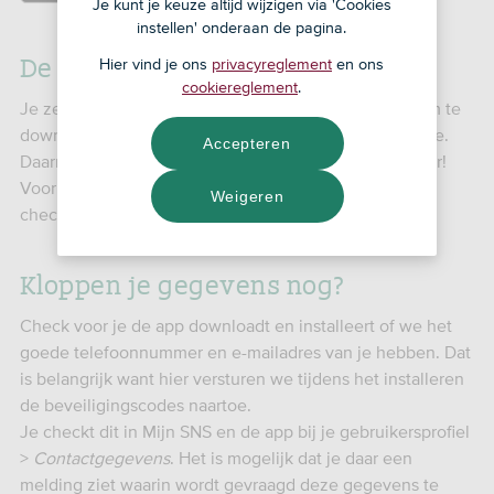
Je kunt je keuze altijd wijzigen via 'Cookies
instellen' onderaan de pagina.
De SNS App installeren
Hier vind je ons
privacyreglement
en ons
cookiereglement
.
Je zet de SNS App zelf op je telefoon of tablet door ‘m te
downloaden via de App Store, Google Play of onze site.
Accepteren
Daarna doorloop je op je telefoon alle stappen en klaar!
Voor je begint is het wel handig om je gegevens te
Weigeren
checken en wat spullen klaar te leggen.
Kloppen je gegevens nog?
Check voor je de app downloadt en installeert of we het
goede telefoonnummer en e-mailadres van je hebben. Dat
is belangrijk want hier versturen we tijdens het installeren
de beveiligingscodes naartoe.
Je checkt dit in Mijn SNS en de app bij je gebruikersprofiel
>
Contactgegevens
. Het is mogelijk dat je daar een
melding ziet waarin wordt gevraagd deze gegevens te