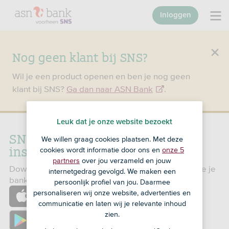
Inloggen
Nog geen klant bij SNS?
Wil je een product openen en ben je nog geen
klant bij SNS?
Ga dan naar ASN Bank
.
Leuk dat je onze website bezoekt
SNS App downloaden en
We willen graag cookies plaatsen. Met deze
installeren
cookies wordt informatie door ons en
onze 5
partners
over jou verzameld en jouw
Download de app op je mobiel of tablet. Dan heb je je
internetgedrag gevolgd. We maken een
bankzaken altijd op zak. Veilig én makkelijk.
persoonlijk profiel van jou. Daarmee
https://apps.apple.com/nl/app/sns/id1585670233
personaliseren wij onze website, advertenties en
communicatie en laten wij je relevante inhoud
zien.
https://play.google.com/store/apps/details?
id=nl.devolksbank.sns.bankieren