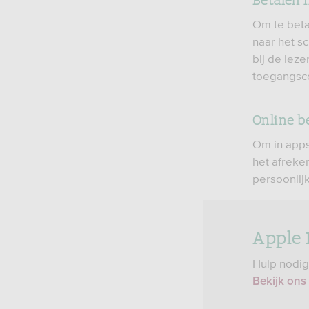
Om te beta
naar het sc
bij de leze
toegangsco
Online b
Om in apps
het afreken
persoonlij
Apple 
Hulp nodig
Bekijk ons