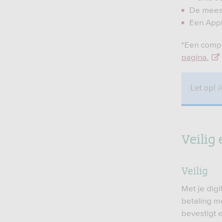
De meest
Een Apple
*Een compl
pagina.
A
Let op!
Veilig
Veilig
Met je digi
betaling me
bevestigt 