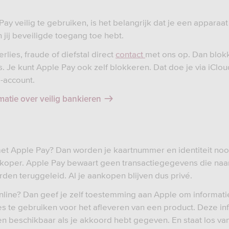
y veilig te gebruiken, is het belangrijk dat je een apparaat
 jij beveiligde toegang toe hebt.
rlies, fraude of diefstal direct
contact
met ons op. Dan blokk
s. Je kunt Apple Pay ook zelf blokkeren. Dat doe je via iClou
D-account.
matie over veilig bankieren
met Apple Pay? Dan worden je kaartnummer en identiteit noo
koper. Apple Pay bewaart geen transactiegegevens die naar
den teruggeleid. Al je aankopen blijven dus privé.
online? Dan geef je zelf toestemming aan Apple om informatie
es te gebruiken voor het afleveren van een product. Deze inf
en beschikbaar als je akkoord hebt gegeven. En staat los va