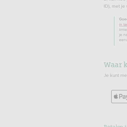
ID), met je
Goe
in l
limi
je n
eenv
Waar k
Je kunt me
Betalen 