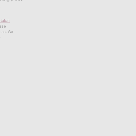
.
talen
Deze
lpas. Ga
e
: