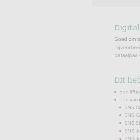
Digita
Goed om t
Bijvoorbee
betaalpas 
Dit he
Een iPho
Eén van 
SNS B
SNS C
SNS S
SNS J
SNS J