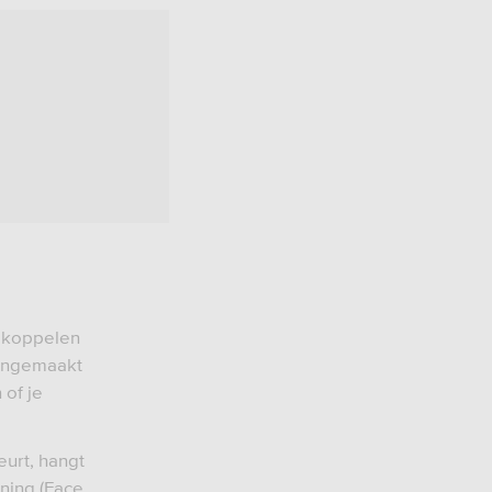
n koppelen
aangemaakt
 of je
urt, hangt
nning (Face