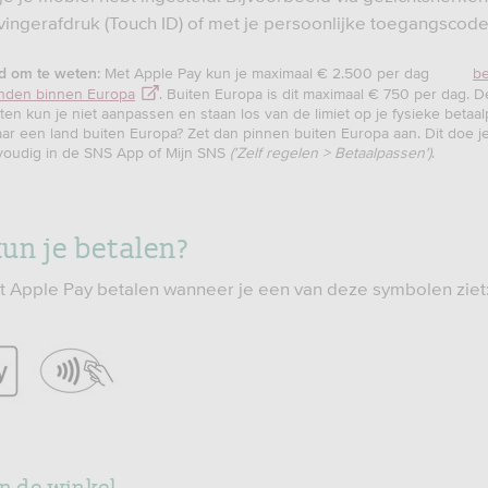
 vingerafdruk (Touch ID) of met je persoonlijke toegangscode
Met Apple Pay kun je maximaal € 2.500 per dag
be
d om
te weten:
anden binnen Europa
. Buiten Europa is dit maximaal € 750 per dag. 
eten kun je niet aanpassen en staan los van de limiet op je fysieke betaa
aar een land buiten Europa? Zet dan pinnen buiten Europa aan. Dit doe j
oudig in de SNS App of Mijn SNS
('Zelf regelen > Betaalpassen')
.
un je betalen?
t Apple Pay betalen wanneer je een van deze symbolen ziet
in de winkel