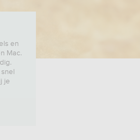
els en
en Mac.
dig.
 snel
j je