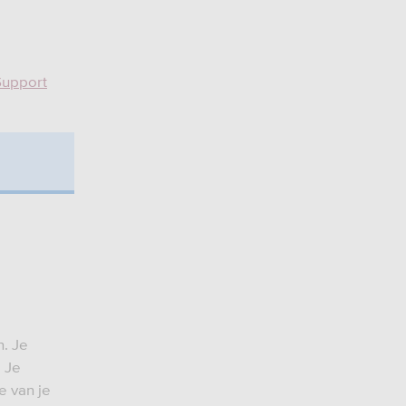
Support
n. Je
. Je
e van je