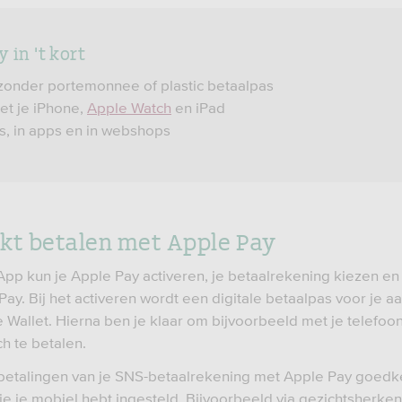
 in 't kort
zonder portemonnee of plastic betaalpas
et je iPhone,
Apple Watch
en iPad
ls, in apps en in webshops
kt betalen met Apple Pay
App kun je Apple Pay activeren, je betaalrekening kiezen e
Pay. Bij het activeren wordt een digitale betaalpas voor je 
 Wallet. Hierna ben je klaar om bijvoorbeeld met je telefoon
h te betalen.
betalingen van je SNS-betaalrekening met Apple Pay goedke
 je je mobiel hebt ingesteld. Bijvoorbeeld via gezichtsherke