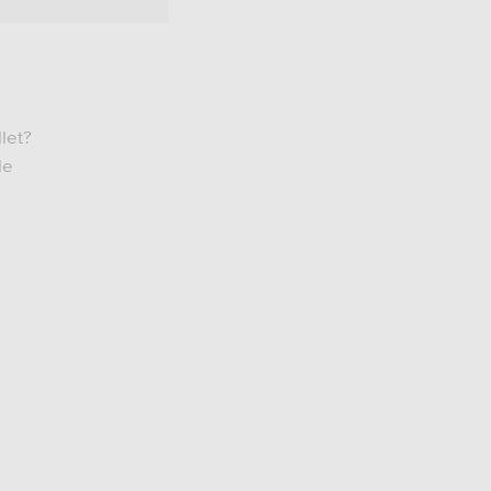
let?
le