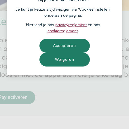
Je kunt je keuze altijd wijzigen via 'Cookies instellen'
onderaan de pagina.
len met Apple Pay
Hier vind je ons
privacyreglement
en ons
cookiereglement
.
le Pay betaal je makkelijk en veilig in wink
Accepteren
 online met je iPhone, Apple Watch, iPad 
 daarvoor je fysieke SNS Betaalpas niet no
Weigeren
digitale betaalpas in de Wallet-app reken je
loos af met de apparaten die je elke dag bi
Pay activeren