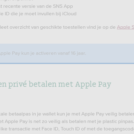
 recente versie van de SNS App
 ID die je moet invullen bij iCloud
eet overzicht van geschikte toestellen vind je op de
Apple 
pple Pay kun je activeren vanaf 16 jaar.
 en privé betalen met Apple Pay
tale betaalpas in je wallet kun je met Apple Pay veilig betale
t Apple Pay is net zo veilig als betalen met je plastic pinpas
elke transactie met Face ID, Touch ID of met de toegangscod