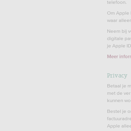
telefoon.
Om Apple Pa
waar alleen
Neem bij ve
digitale pa
je Apple I
Meer infor
Privacy
Betaal je 
met de ver
kunnen wor
Bestel je 
factuuradr
Apple alle