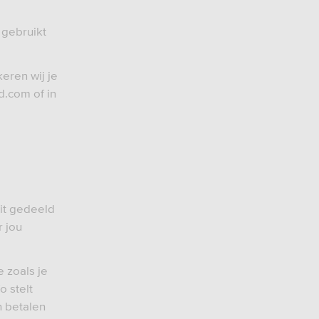
 gebruikt
eren wij je
d.com of in
it gedeeld
 jou
 zoals je
o stelt
n betalen