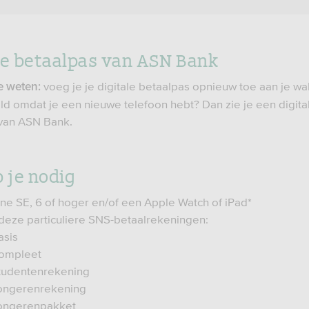
le betaalpas van ASN Bank
voeg je je digitale betaalpas opnieuw toe aan je wal
e weten:
ld omdat je een nieuwe telefoon hebt? Dan zie je een digita
van ASN Bank.
b je nodig
ne SE, 6 of hoger en/of een Apple Watch of iPad*
deze particuliere SNS-betaalrekeningen:
asis
ompleet
tudentenrekening
ongerenrekening
ongerenpakket