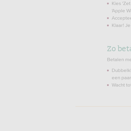
Kies 'Zet
'Apple Wa
Accepte
Klaar! J
Zo bet
Betalen me
Dubbelkl
een paar
Wacht tot