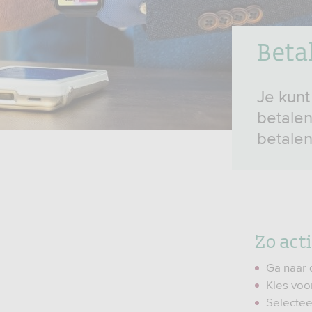
Beta
Je kunt
betalen
betalen
Zo act
Ga naar 
Kies voo
Selectee