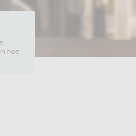
s
en hoe