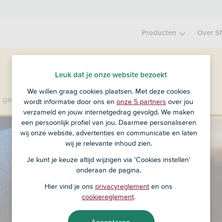
Producten
Over S
Leuk dat je onze website bezoekt
We willen graag cookies plaatsen. Met deze cookies
 geen klant bij SNS?
Ga dan naar ASN Bank
.
wordt informatie door ons en
onze 5 partners
over jou
verzameld en jouw internetgedrag gevolgd. We maken
een persoonlijk profiel van jou. Daarmee personaliseren
wij onze website, advertenties en communicatie en laten
wij je relevante inhoud zien.
Je kunt je keuze altijd wijzigen via 'Cookies instellen'
onderaan de pagina.
Hier vind je ons
privacyreglement
en ons
cookiereglement
.
Accepteren