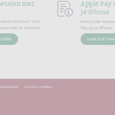
betalen met
Apple Pay 
je iPhone
ndroid telefoon? Ook
Ineen paar stappe
talen met je telefoon.
Pay op je iPhone.
rmatie
Lees hoe 't we
nkelijkheid
Cookies instellen