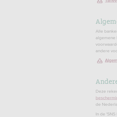
Tariev
Algem
Alle banke
algemene b
voorwaarde
andere vo
Algem
Andere
Deze reken
beschermin
de Nederla
In de 'SNS