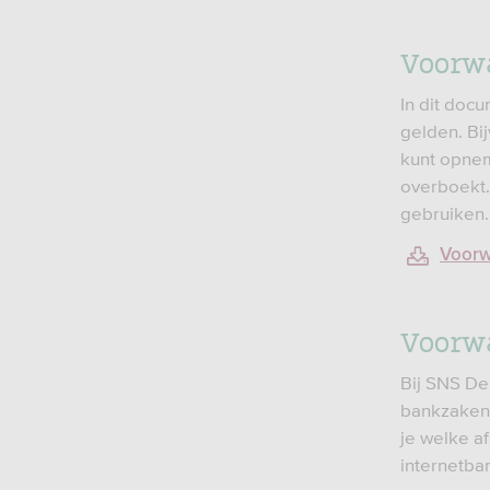
Voorw
In dit doc
gelden. Bi
kunt opnem
overboekt.
gebruiken.
Voorw
Voorw
Bij SNS De
bankzaken 
je welke a
internetba