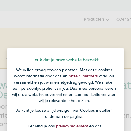
Producten
Over S
 geen klant bij SNS?
Ga dan naar ASN Bank
.
Leuk dat je onze website bezoekt
We willen graag cookies plaatsen. Met deze cookies
wordt informatie door ons en
onze 5 partners
over jou
waarden en andere informat
verzameld en jouw internetgedrag gevolgd. We maken
een persoonlijk profiel van jou. Daarmee personaliseren
Deposito
wij onze website, advertenties en communicatie en laten
wij je relevante inhoud zien.
oorwaarden lees je wat je van ons kunt
Je kunt je keuze altijd wijzigen via 'Cookies instellen'
ten. Maar ook wat wij van jou verwachten
onderaan de pagina.
om goed door.
Hier vind je ons
privacyreglement
en ons