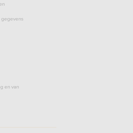
een
e gegevens
ng en van