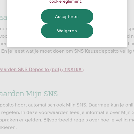
cookiereglement
.
aarden SNS Deposito
Accepteren
ument lees je informatie over je spaarrekening en welke afsp
Weigeren
jvoorbeeld dat we een periode afspreken waarin je je geld 
en. Ook lees je hoe je je rekening gebruikt. Bijvoorbeeld h
 En je leest wat je moet doen om SNS Keuzedeposito veilig 
aarden SNS Deposito (pdf)
113,91 KB
aarden Mijn SNS
posito hoort automatisch ook Mijn SNS. Daarmee kun je onli
regelen. In deze voorwaarden lees je informatie over Mijn 
fspraken er gelden. Bijvoorbeeld regels over hoe je veilig m
nkieren.