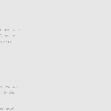
d over alle
Omdat dit
an onze
r over de
matieblad
 je moet