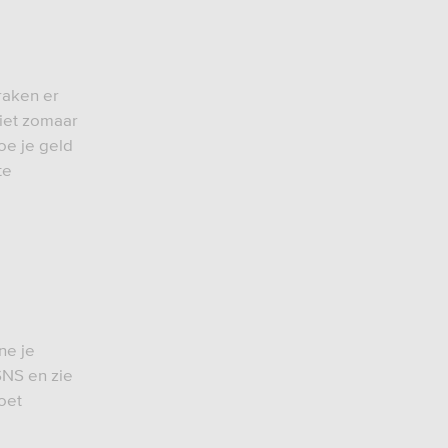
raken er
niet zomaar
oe je geld
te
ne je
SNS en zie
oet