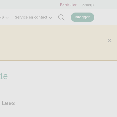
Zakelijk
Particulier
Inloggen
NS
Service en contact
ie
. Lees