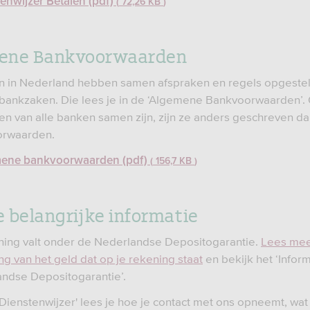
enwijzer Betalen (pdf)
72,26 KB
ene Bankvoorwaarden
n in Nederland hebben samen afspraken en regels opgestel
ankzaken. Die lees je in de ‘Algemene Bankvoorwaarden’. 
n van alle banken samen zijn, zijn ze anders geschreven d
orwaarden.
ene bankvoorwaarden (pdf)
156,7 KB
 belangrijke informatie
ing valt onder de Nederlandse Depositogarantie.
Lees mee
g van het geld dat op je rekening staat
en bekijk het ‘Infor
ndse Depositogarantie’.
 Dienstenwijzer' lees je hoe je contact met ons opneemt, wat