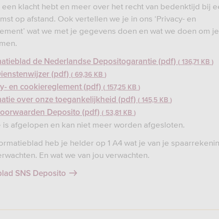
e een klacht hebt en meer over het recht van bedenktijd bij 
st op afstand. Ook vertellen we je in ons ‘Privacy- en
lement’ wat we met je gegevens doen en wat we doen om j
rmen.
matieblad de Nederlandse Depositogarantie (pdf)
136,71 KB
ienstenwijzer (pdf)
69,36 KB
cy- en cookiereglement (pdf)
157,25 KB
atie over onze toegankelijkheid (pdf)
145,5 KB
voorwaarden Deposito (pdf)
53,81 KB
e is afgelopen en kan niet meer worden afgesloten.
formatieblad heb je helder op 1 A4 wat je van je spaarrekeni
rwachten. En wat we van jou verwachten.
blad SNS Deposito