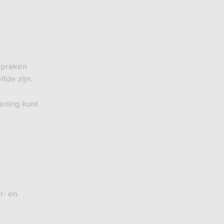
spraken
fde zijn.
ening kunt
r- en