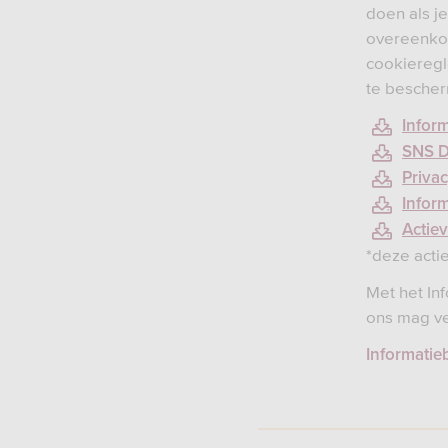
doen als j
overeenkom
cookiereg
te besche
Infor
SNS D
Priva
Inform
Actie
*deze acti
Met het In
ons mag ve
Informatie