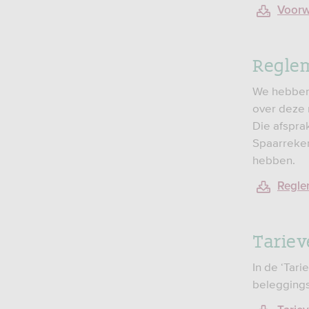
Voorw
Regle
We hebben 
over deze 
Die afspra
Spaarreken
hebben.
Regle
Tariev
In de ‘Tari
belegging