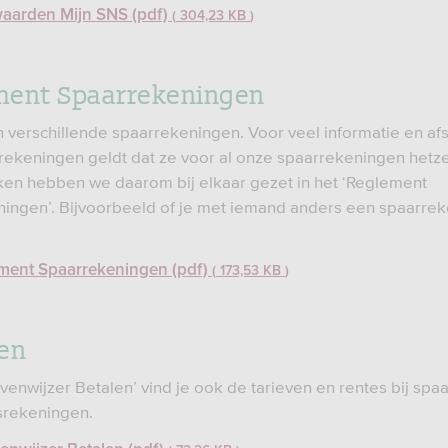
aarden Mijn SNS (pdf)
304,23 KB
ment Spaarrekeningen
verschillende spaarrekeningen. Voor veel informatie en af
rekeningen geldt dat ze voor al onze spaarrekeningen hetzel
ken hebben we daarom bij elkaar gezet in het ‘Reglement
ingen’. Bijvoorbeeld of je met iemand anders een spaarrek
ment Spaarrekeningen (pdf)
173,53 KB
en
evenwijzer Betalen’ vind je ook de tarieven en rentes bij spaa
srekeningen.