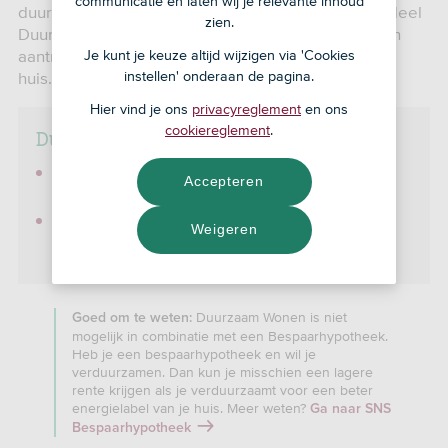
communicatie en laten wij je relevante inhoud
duurzame maatregelen geld lenen met het leningdeel
zien.
Duurzaam Wonen. Bij Duurzaam Wonen krijg je een
aantrekkelijke rente voor het verduurzamen van je
Je kunt je keuze altijd wijzigen via 'Cookies
huis.
instellen' onderaan de pagina.
Hier vind je ons
privacyreglement
en ons
cookiereglement
.
Duurzaam Wonen in het kort
Een leningdeel met lagere rente voor het
Accepteren
verduurzamen van je woning.
Geld lenen vanaf € 2.500 tot € 30.000 voor
Weigeren
duurzame maatregelen.
Duurzaam Wonen is niet
Goed om te weten:
mogelijk in combinatie met een Bespaarhypotheek.
Heb je een bespaarhypotheek en wil je
verduurzamen. Dan kun je misschien een lagere
rente krijgen als je verduurzaamt voor een beter
energielabel van je huis. Meer weten?
Ga naar SNS
Bespaarhypotheek