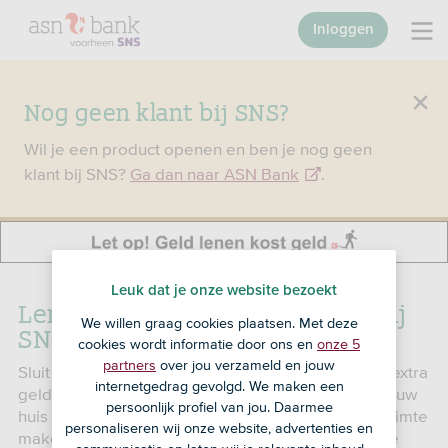
Inloggen
Nog geen klant bij SNS?
Wil je een product openen en ben je nog geen
klant bij SNS?
Ga dan naar ASN Bank
.
Leuk dat je onze website bezoekt
Leningdeel Duurzaam wonen bij
We willen graag cookies plaatsen. Met deze
SNS hypotheek
cookies wordt informatie door ons en
onze 5
partners
over jou verzameld en jouw
Sluit je een hypotheek bij ons af? Wil je daarnaast extra
internetgedrag gevolgd. We maken een
geld lenen voor een energiezuiniger huis? Wil je jouw
persoonlijk profiel van jou. Daarmee
huis aanpassen aan klimaatverandering of meer ruimte
personaliseren wij onze website, advertenties en
maken voor planten en dieren? Dan kun je voor die